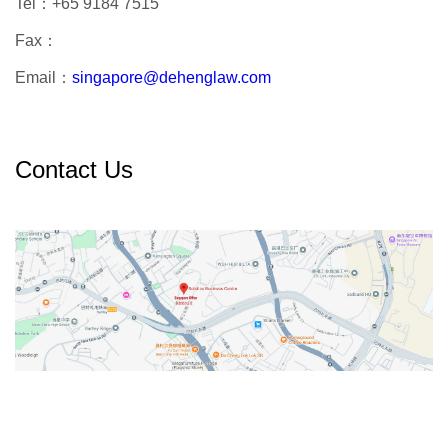
Tel：
+65 9184 7515
Fax：
Email：
singapore@dehenglaw.com
Contact Us