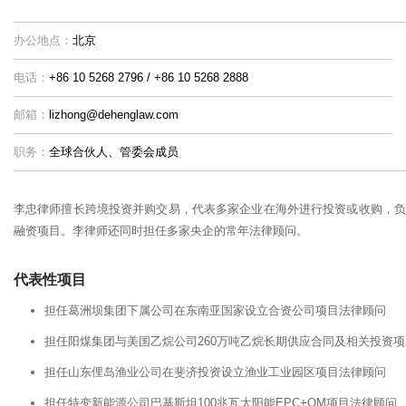
办公地点：
北京
电话：
+86 10 5268 2796 / +86 10 5268 2888
邮箱：
lizhong@dehenglaw.com
职务：
全球合伙人、管委会成员
李忠律师擅长跨境投资并购交易，代表多家企业在海外进行投资或收购，负
融资项目。李律师还同时担任多家央企的常年法律顾问。
代表性项目
担任葛洲坝集团下属公司在东南亚国家设立合资公司项目法律顾问
担任阳煤集团与美国乙烷公司260万吨乙烷长期供应合同及相关投资
担任山东俚岛渔业公司在斐济投资设立渔业工业园区项目法律顾问
担任特变新能源公司巴基斯坦100兆瓦太阳能EPC+OM项目法律顾问