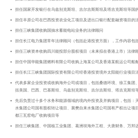
担任国家开发银行在乌兹别克斯坦、吉尔吉斯斯坦及塔吉克斯坦等国
担任丰原公司在巴西投资农业化工项目及进出口银行配套融资项目的
担任三峡集团收购国抽水蓄能电站业务的法律顾问
担任长江电力集团常年法律顾问（包括赴港投资方面），工作内容包
担任三峡资本收购四川能投部分股权项目（未来拟在香港上市）法律
担任中国华能集团燃料有限公司收购上海某公司及香港某航运公司船
担任长江三峡集团国际投资有限公司经香港投资境外太阳能行业项目
代表多家企业投资或收购海外公司或项目，包括桑德环境、徐工集团
括美国、巴西、巴基斯坦、乌兹别克斯坦、吉尔吉斯坦、塔吉克斯坦
先后负责过十多个水务和能源领域的境内外投资及并购项目，包括：
水集团公司国有股权转让项目、襄樊自来水集团公司国有产权出让项
都三瓦窑电厂收购项目等
担任三峡集团、中国核工业集团、葛洲坝海外工程、大唐财务、万邦