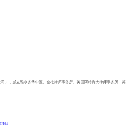
公司），威立雅水务华中区、金杜律师事务所、英国阿特肯大律师事务所、英
购项目