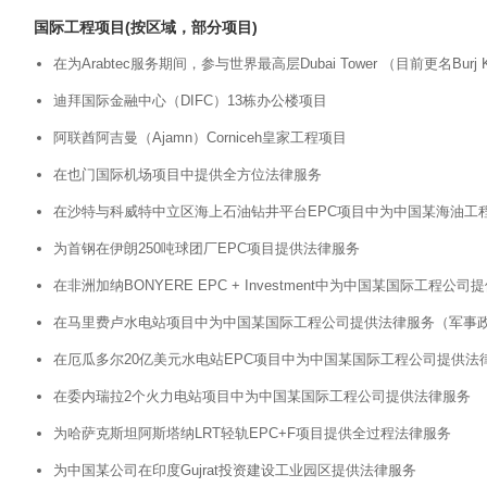
国际工程项目(按区域，部分项目)
在为Arabtec服务期间，参与世界最高层Dubai Tower （目前更名Burj Kh
迪拜国际金融中心（DIFC）13栋办公楼项目
阿联酋阿吉曼（Ajamn）Corniceh皇家工程项目
在也门国际机场项目中提供全方位法律服务
在沙特与科威特中立区海上石油钻井平台EPC项目中为中国某海油工
为首钢在伊朗250吨球团厂EPC项目提供法律服务
在非洲加纳BONYERE EPC + Investment中为中国某国际工程公
在马里费卢水电站项目中为中国某国际工程公司提供法律服务（军事
在厄瓜多尔20亿美元水电站EPC项目中为中国某国际工程公司提供法
在委内瑞拉2个火力电站项目中为中国某国际工程公司提供法律服务
为哈萨克斯坦阿斯塔纳LRT轻轨EPC+F项目提供全过程法律服务
为中国某公司在印度Gujrat投资建设工业园区提供法律服务