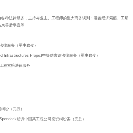
及的各种法律服务，主持与业主、工程师的重大商务谈判；涵盖经济索赔、工期
结束善后事宜等
中提供索赔法律服务（军事政变）
iated Infrastructures Project中提供索赔法律服务（军事政变）
工程索赔法律服务
同纠纷（完胜）
坡Spandeck起诉中国某工程公司投资纠纷案（完胜）