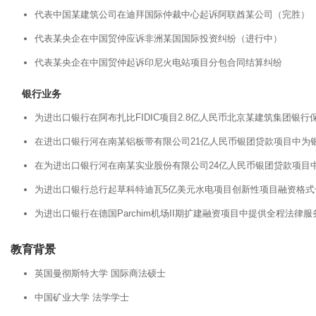
代表中国某建筑公司在迪拜国际仲裁中心起诉阿联酋某公司（完胜）
代表某央企在中国贸仲应诉非洲某国国际投资纠纷（进行中）
代表某央企在中国贸仲起诉印尼火电站项目分包合同结算纠纷
银行业务
为进出口银行在阿布扎比FIDIC项目2.8亿人民币北京某建筑集团银
在进出口银行河在南某铝板带有限公司21亿人民币银团贷款项目中为
在为进出口银行河在南某实业股份有限公司24亿人民币银团贷款项目
为进出口银行总行起草科特迪瓦5亿美元水电项目创新性项目融资格式合
为进出口银行在德国Parchim机场II期扩建融资项目中提供全程法律服
教育背景
英国曼彻斯特大学 国际商法硕士
中国矿业大学 法学学士