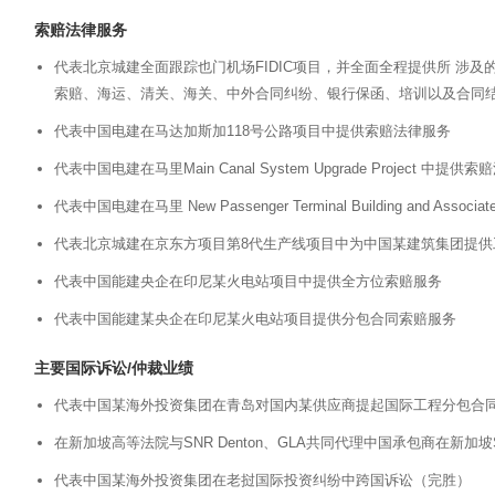
索赔法律服务
代表北京城建全面跟踪也门机场FIDIC项目，并全面全程提供所 涉
索赔、海运、清关、海关、中外合同纠纷、银行保函、培训以及合同
代表中国电建在马达加斯加118号公路项目中提供索赔法律服务
代表中国电建在马里Main Canal System Upgrade Project 
代表中国电建在马里 New Passenger Terminal Building and Assoc
代表北京城建在京东方项目第8代生产线项目中为中国某建筑集团提供
代表中国能建央企在印尼某火电站项目中提供全方位索赔服务
代表中国能建某央企在印尼某火电站项目提供分包合同索赔服务
主要国际诉讼/仲裁业绩
代表中国某海外投资集团在青岛对国内某供应商提起国际工程分包合
在新加坡高等法院与SNR Denton、GLA共同代理中国承包商在新加
代表中国某海外投资集团在老挝国际投资纠纷中跨国诉讼（完胜）