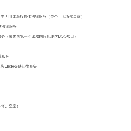
im）中为电建海投提供法律服务（央企、卡塔尔皇室）
供法律服务
法律服务（蒙古国第一个采取国际规则的BOO项目）
法律服务
头Engie提供法律服务
卡塔尔皇室）