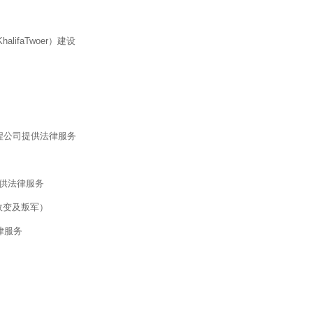
alifaTwoer）建设
程公司提供法律服务
司提供法律服务
政变及叛军）
律服务