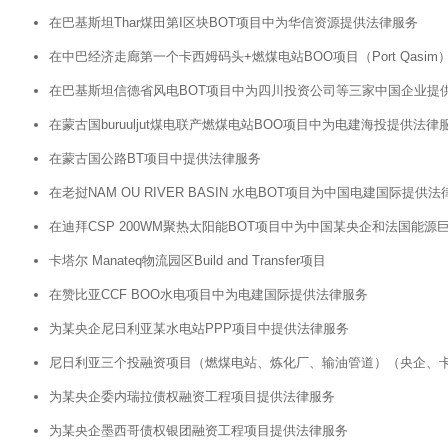
在巴基斯坦Thar煤田第I区块BOT项目中为华信资源提供法律服务
在中巴经济走廊第一个卡西姆码头+燃煤电站BOO项目（Port Qas
在巴基斯坦信德省风电BOT项目中为四川投资公司等三家中国企业提
在蒙古国buruuljut煤电联产燃煤电站BOO项目中为电建海投提供
在蒙古国公路BT项目中提供法律服务
在老挝NAM OU RIVER BASIN 水电BOT项目为中国电建国际提供
在迪拜CSP 200WM聚热太阳能BOT项目中为中国某央企和法国能源巨
卡塔尔 Manateq物流园区Build and Transfer项目
在赞比亚CCF BOO水电项目中为电建国际提供法律服务
为某央企尼日利亚某水电站PPP项目中提供法律服务
尼日利亚三个投融资项目（燃煤电站、炼化厂、输油管道）（央企、
为某央企委内瑞拉债权融资工程项目提供法律服务
为某央企墨西哥债权银团融资工程项目提供法律服务