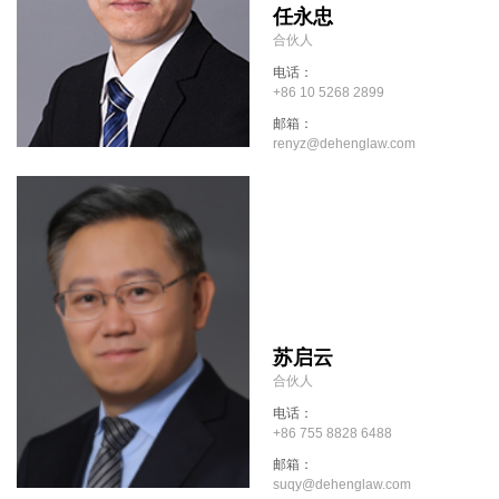
任永忠
合伙人
电话：
+86 10 5268 2899
邮箱：
renyz@dehenglaw.com
苏启云
合伙人
电话：
+86 755 8828 6488
邮箱：
suqy@dehenglaw.com