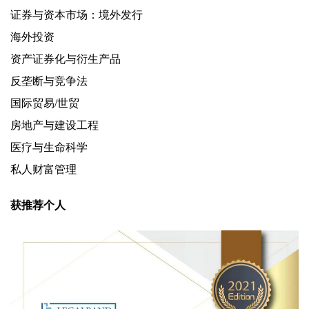
证券与资本市场：境外发行
海外投资
资产证券化与衍生产品
反垄断与竞争法
国际贸易/世贸
房地产与建设工程
医疗与生命科学
私人财富管理
获推荐个人