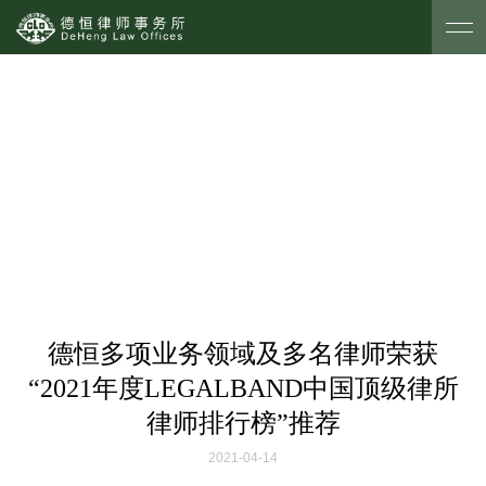
关于德恒
德恒多项业务领域及多名律师荣获
“2021年度LEGALBAND中国顶级律所
律师排行榜”推荐
2021-04-14