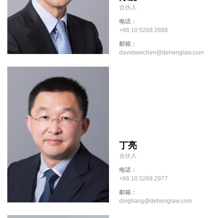
合伙人
电话：
+86 10 5268 2888
邮箱：
davidweichen@dehenglaw.com
丁亮
合伙人
电话：
+86 10 5268 2977
邮箱：
dingliang@dehenglaw.com