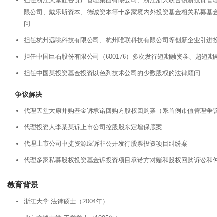
担任浙江天堂硅谷资产管理集团有限公司、浙江浙大联合创新投资管
限公司、戴乐斯资本、德诚资本等十多家境内外投资基金相关私募基
问
担任杭州远眺科技有限公司、杭州唯联科技有限公司等创新企业引进
担任中国巨石股份有限公司（600176）多次发行短期融资券、超短
担任中国某投资基金投资以色列技术公司的少数股权的法律顾问
争议解决
代理天堂大康并购基金诉承诺回购方股权回购案（系首例市值管理争
代理投资人李某某诉上市公司控股股东定增保底案
代理上市公司中捷资源应诉非公开发行股票投资项目纠纷案
代理多家私募股权投资基金诉投资项目承诺方对赌和股权回购诉讼和
教育背景
浙江大学 法律硕士（2004年）