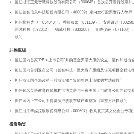
担任浙江正元智慧科技股份有限公司（300645）首次公开发行股票
担任创智信息科技股份有限公司（400059）定向发行股票发行人律师
担任杭科光电（834043）、乔顿服饰（831189）、安道设计（83258
易时科技（872012）、德威科技（833308）、春晖仪表（87110
顾问
并购重组
担任国内首家“PE＋上市公司”并购基金天堂大康的设立、运作和退出
担任国内首例退市公司（创智科技）重大资产重组及借壳项目全程法
担任浙江国企混改第一股浙江物产集团整体上市收购方法律顾问
担任知名英语教育连锁机构韦博英语与一家美国上市教育公司并购交易
担任国内上市公司中捷资源控股股东破产重整项目重整方法律顾问
担任浙江华媒控股股份有限公司（000607）收购北京某文化企业专项
投资融资