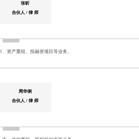
张昕
合伙人 / 律 师
市、资产重组、投融资项目等业务。
周华俐
合伙人 / 律 师