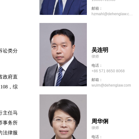
邮箱：
hzmahl@dehenglaw.com
吴连明
诉讼类分
律师
电话：
+86 571 8650 8068
省政府直
邮箱：
wulm@dehenglaw.com
108，综
行主任马
周华俐
师事务所
律师
的法律服
电话：