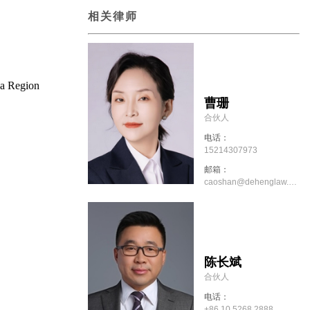
相关律师
Region
曹珊
合伙人
电话：
15214307973
邮箱：
caoshan@dehenglaw.com
陈长斌
合伙人
电话：
+86 10 5268 2888