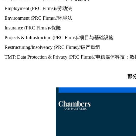
Employment (PRC Firms)//
劳动法
Environment (PRC Firms)//
环境法
Insurance (PRC Firms)//
保险
Projects & Infrastructure (PRC Firms)//
项目与基础设施
Restructuring/Insolvency (PRC Firms)//
破产重组
TMT: Data Protection & Privacy (PRC Firms)//电信媒
部