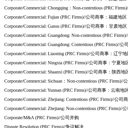
Corporate/Commercial: Chongqing：Non-contentious (PRC Firms)/
Corporate/Commercial: Fujian (PRC Firms)//
公司商事：福建地区
Corporate/Commercial: Gansu (PRC Firms)//
公司商事：甘肃地区 Ba
Corporate/Commercial: Guangdong: Non-contentious (PRC Firms)//
Corporate/Commercial: Guangdong: Contentious (PRC Firms)//
公
Corporate/Commercial: Liaoning (PRC Firms)//
公司商事：辽宁地
Corporate/Commercial: Ningxia (PRC Firms)//
公司商事：宁夏地
Corporate/Commercial: Shaanxi (PRC Firms)//
公司商事：陕西地
Corporate/Commercial: Sichuan：Non-contentious (PRC Firms)//
公
Corporate/Commercial: Yunnan (PRC Firms)//
公司商事：云南地
Corporate/Commercial: Zhejiang: Contentious (PRC Firms)//
公司商
Corporate/Commercial: Zhejiang: Non-contentious (PRC Firms)//
公
Corporate/M&A (PRC Firms)//
公司并购
Dispute Resolution (PRC Firms)//
争议解决