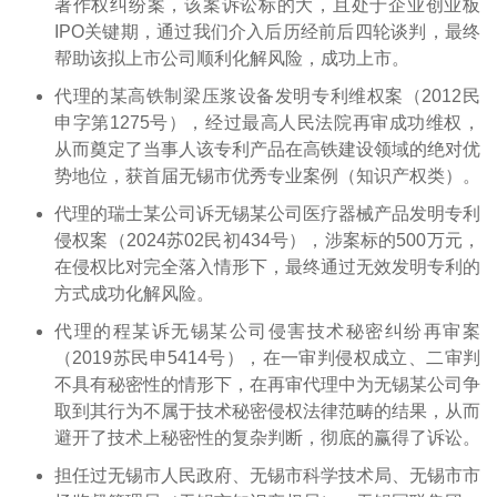
著作权纠纷案，该案诉讼标的大，且处于企业创业板
IPO关键期，通过我们介入后历经前后四轮谈判，最终
帮助该拟上市公司顺利化解风险，成功上市。
代理的某高铁制梁压浆设备发明专利维权案（2012民
申字第1275号），经过最高人民法院再审成功维权，
从而奠定了当事人该专利产品在高铁建设领域的绝对优
势地位，获首届无锡市优秀专业案例（知识产权类）。
代理的瑞士某公司诉无锡某公司医疗器械产品发明专利
侵权案（2024苏02民初434号），涉案标的500万元，
在侵权比对完全落入情形下，最终通过无效发明专利的
方式成功化解风险。
代理的程某诉无锡某公司侵害技术秘密纠纷再审案
（2019苏民申5414号），在一审判侵权成立、二审判
不具有秘密性的情形下，在再审代理中为无锡某公司争
取到其行为不属于技术秘密侵权法律范畴的结果，从而
避开了技术上秘密性的复杂判断，彻底的赢得了诉讼。
担任过无锡市人民政府、无锡市科学技术局、无锡市市