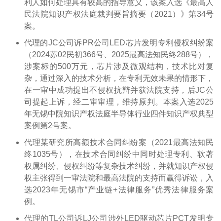
利人如何处理具有较高的指导意义，该案入选《最高人
民法院知识产权法庭裁判要旨摘要（2021）》第34号
案。
代理的JC公司诉PR公司LED芯片发明专利侵权纠纷案
（2024苏02民初366号、2025最高法知民终288号），
涉案标的500万元，芯片涉及微观结构，技术比对复
杂，通过深入的技术分析，在专利无效未果的情形下，
在一审中成功提出不侵权抗辩并获法院支持，后JC公
司提起上诉，经二审审理，维持原判。本案入选2025
年无锡中院知识产权法庭半导体行业四件知识产权典型
案例第2号案。
代理某研究所高额技术合同纠纷案（2021最高法知民
终1035号），在技术合同纠纷中同时处理专利、软著
权属纠纷、侵权纠纷等复杂技术纠纷，并就知识产权侵
权主张得到一审法院和最高法院的支持而赢得诉讼，入
选2023年无锡市“产业链+法律服务”优秀法律服务案
例。
代理的TL公司诉LJ公司涉外LED驱动芯片PCT发明专