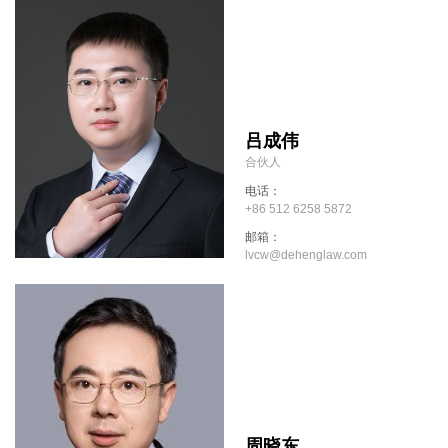
吕成伟
合伙人
电话：
+86 512 6258 5872
邮箱：
lvcw@dehenglaw.com
周晓东