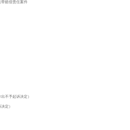
连带赔偿责任案件
作出不予起诉决定）
诉决定）