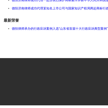
德恒济南律师成功代理一起涉英烈保护商标案件并获中华人民共和国
德恒济南律师成功代理某知名上市公司与国家知识产权局两起商标行
最新荣誉
德恒律师承办的行政应诉案例入选“山东省首届十大行政应诉典型案例”