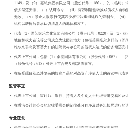
1149）及（9） 嘉域集团有限公司（股份代号：186））的（临时
债务偿还安排、（ii）认可命令、（iii）将强制清盘转换成债权人自动
无效、（v）禁止大股东行使其表决权否决重组建议的禁制令、（vi）
机构以获得后者承认该清盘人的地位和权力。
代表（1）国艺娱乐文化集团有限公司（股份代号：8228）及（2）
地位和权力在该等公司成立为法团的地方（包括英属维尔京群岛（BV
维尔京群岛及百慕大）的法院就与该公司的债权人达成的债务偿还安
代表上市公司，包括（1）桑德国际有限公司（股份代号：967）、（
（股份代号：612）处理上市合规及/或复牌事宜。
在备受瞩目及牵涉复杂的投资产品的对高资产净值人士的诉讼中代表
监管事宜
代表上市公司、审计师、银行、持牌人及个别人士处理香港交易所及
在香港会计师公会的纪律委员会的纪律处分程序及财务汇报局进行的
专业疏忽
受专业保险公司的指示，代表不同律师行在专业疏忽申索中抗辩。