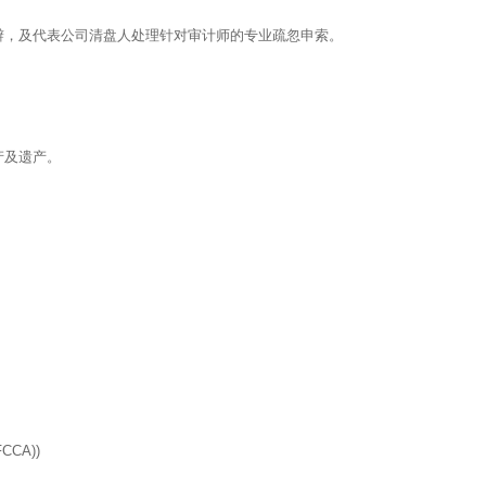
辩，及代表公司清盘人处理针对审计师的专业疏忽申索。
产及遗产。
CA))