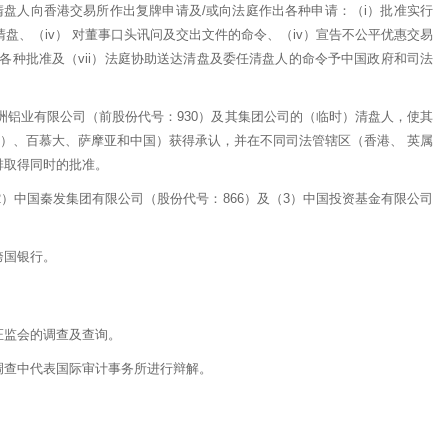
）清盘人向香港交易所作出复牌申请及/或向法庭作出各种申请：（i）批准实行
清盘、（iv） 对董事口头讯问及交出文件的命令、（iv）宣告不公平优惠交易
各种批准及（vii）法庭协助送达清盘及委任清盘人的命令予中国政府和司法
亚洲铝业有限公司（前股份代号：930）及其集团公司的（临时）清盘人，使其
I）、百慕大、萨摩亚和中国）获得承认，并在不同司法管辖区（香港、 英属
排取得同时的批准。
2）中国秦发集团有限公司（股份代号：866）及（3）中国投资基金有限公司
跨国银行。
证监会的调查及查询。
调查中代表国际审计事务所进行辩解。