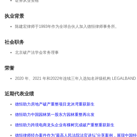
证券从业资格
执业背景
陈建宏律师于1993年作为全球合伙人加入德恒律师事务所。
社会职务
北京破产法学会常务理事
荣誉
2020 年、2021 年和2022年连续三年入选知名评级机构 LEGALBA
近期代表业绩
德恒助力房地产破产重整项目龙沐湾重获新生
德恒助力中国园林第一股东方园林重整再出发
德恒助力跨境电商龙头企业有棵树完成破产重整重获新生
德恒律师经办案件作为“最高人民法院法官讲坛”分享案例，展现中国