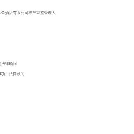
爪鱼酒店有限公司破产重整管理人
的法律顾问
组项目法律顾问