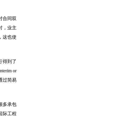
对合同双
时，业主
，这也使
的执行得到了
nterim or
（仲裁庭将通过简易
很多承包
国际工程