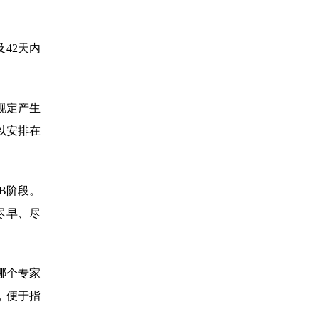
及42天内
款规定产生
以安排在
B阶段。
尽早、尽
哪个专家
，便于指