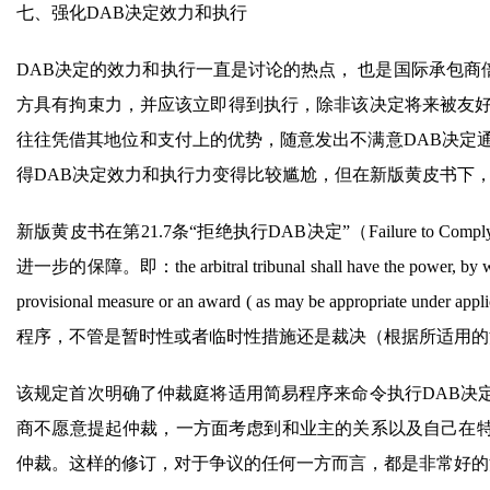
七、强化DAB决定效力和执行
DAB决定的效力和执行一直是讨论的热点， 也是国际承包商倍加
方具有拘束力，并应该立即得到执行，除非该决定将来被友好
往往凭借其地位和支付上的优势，随意发出不满意DAB决定
得DAB决定效力和执行力变得比较尴尬，但在新版黄皮书下
新版黄皮书在第21.7条“拒绝执行DAB决定”（Failure to Com
进一步的保障。即：the arbitral tribunal shall have the power, by way of
provisional measure or an award ( as may be appropriate under
程序，不管是暂时性或者临时性措施还是裁决（根据所适用的
该规定首次明确了仲裁庭将适用简易程序来命令执行DAB决
商不愿意提起仲裁，一方面考虑到和业主的关系以及自己在
仲裁。这样的修订，对于争议的任何一方而言，都是非常好的