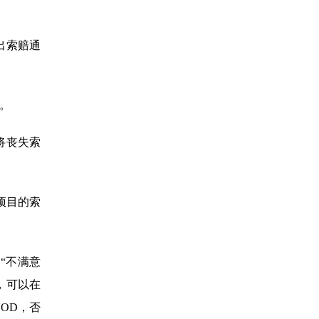
出索赔通
。
将丧失索
个项目的索
出“不满意
，可以在
OD，否