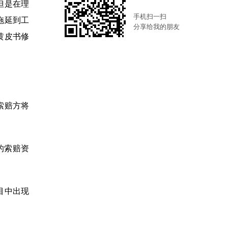
但是在理
手机扫一扫
拖延到工
分享给我的朋友
黄皮书修
索赔方将
的索赔资
目中出现