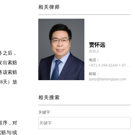
相关律师
贾怀远
合伙人
务之后，
电话：
发出索赔
+971 4 294 6164/ + 971 50 6445909
将该索赔
邮箱：
jiahy@dehenglaw.com
8天）放
相关搜索
关键字:
程序，对
赔与/或