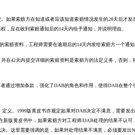
定。如果索赔方在知道或者应该知道索赔情况发生的28天后才发
赔权，应在收到索赔通知后的14天内给予通知，并说明理由。
的索赔资料，工程师需要在逾期后的14天内发给索赔方一个通知
，并在42天内提交详细的索赔资料是索赔方的法定义务，否则，
在新版黄皮书中，起草者通过增加条款，强化了DAB的角色和作用，使得DAB在整
on “NOD” ）定义。1999版黄皮书亦规定如果对DAB决定不满意，需要发
在新版黄皮书中，如果索赔方对工程师/DAB处理的结果不认可
申请裁决。这里需要强调的是，如果对处理结果不满意，必须要发出N