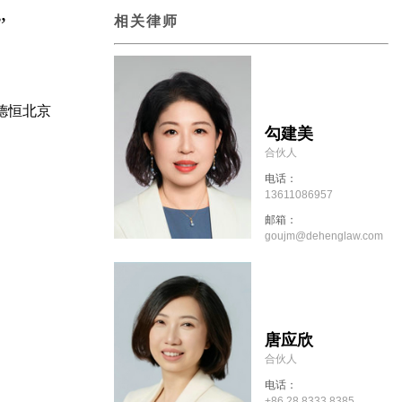
”
相关律师
，德恒北京
勾建美
合伙人
电话：
13611086957
邮箱：
goujm@dehenglaw.com
唐应欣
合伙人
电话：
+86 28 8333 8385