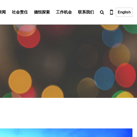
新闻
社会责任
德恒探索
工作机会
联系我们
English