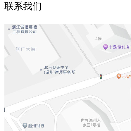
联系我们
v