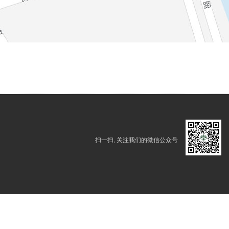
扫一扫, 关注我们的微信公众号