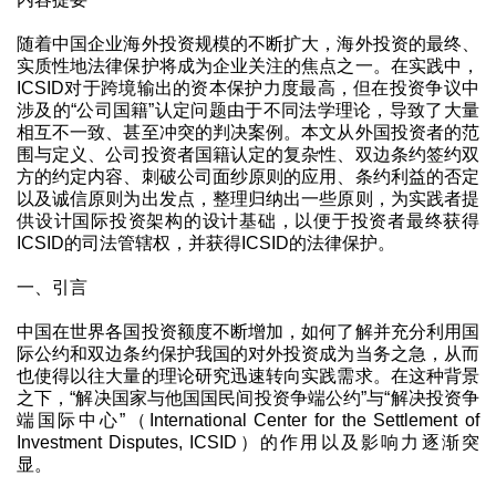
随着中国企业海外投资规模的不断扩大，海外投资的最终、
实质性地法律保护将成为企业关注的焦点之一。在实践中，
ICSID对于跨境输出的资本保护力度最高，但在投资争议中
涉及的“公司国籍”认定问题由于不同法学理论，导致了大量
相互不一致、甚至冲突的判决案例。本文从外国投资者的范
围与定义、公司投资者国籍认定的复杂性、双边条约签约双
方的约定内容、刺破公司面纱原则的应用、条约利益的否定
以及诚信原则为出发点，整理归纳出一些原则，为实践者提
供设计国际投资架构的设计基础，以便于投资者最终获得
ICSID的司法管辖权，并获得ICSID的法律保护。
一、引言
中国在世界各国投资额度不断增加，如何了解并充分利用国
际公约和双边条约保护我国的对外投资成为当务之急，从而
也使得以往大量的理论研究迅速转向实践需求。在这种背景
之下，“解决国家与他国国民间投资争端公约”与“解决投资争
端国际中心”（International Center for the Settlement of
Investment Disputes, ICSID）的作用以及影响力逐渐突
显。