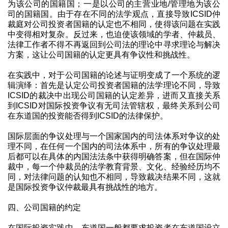
为该公司的国籍国；一是以公司的主营业地/管理地为该公
司的国籍国。由于存在不同的法学观点，直接导致ICSID仲
裁庭对公司投资者国籍的认定也不相同，使得该问题在实践
中变得相对复杂。反过来，也迫使该领域的学者、仲裁员、
法律工作者不得不再返回到公司法的理论中寻求理论与解决
方案，这让公司国籍的认定更具有争议性和挑战性。
在实践中，对于公司国籍的论述与证明变成了一个系统的逻
辑演绎：首先是认定公司投资者国籍的法学理论不同，导致
ICSID的裁决中出现公司国籍的认定差异，进而又直接关系
到ICSID对国际投资争议有无司法管辖权，最终关系到公司
在东道国的投资能否得到ICSID的法律保护。
国际层面的争议处理与一个国家国内的司法体系对争议的处
理不同，在任何一个国内的司法体系中，所有的争议处理最
后都可以在具体的内国法法条中获得明确答案，但在国际仲
裁中，每一个仲裁员的法学教育背景、文化、经验经历均不
同，对法律问题的认知也不相同，导致裁决结果不同，这就
是国际投资争议仲裁最具有挑战性的地方。
四、公司国籍的约定
在国际投资实践中，东道国一般都要求投资者在东道国设立