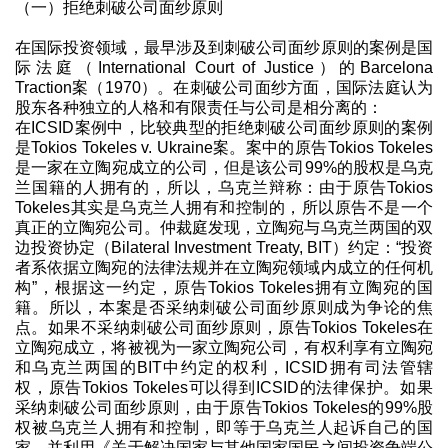
（一）拒绝刺破公司面纱原则
在国际投资领域，最早涉及到刺破公司面纱原则的案例是国
际法庭（International Court of Justice）的Barcelona
Traction案（1970）。在刺破公司面纱方面，国际法庭认为
股东各种独立的人格和有限责任与公司是相分离的：
在ICSID案例中，比较典型的拒绝刺破公司面纱原则的案例
是Tokios Tokeles v. Ukraine案。案中的原告Tokios Tokeles
是一家在立陶宛成立的公司，但是该公司99%的股权是乌克
兰国籍的人拥有的，所以，乌克兰辩称：由于原告Tokios
Tokeles其实是乌克兰人拥有和控制的，所以原告不是一个
真正的立陶宛公司。仲裁庭发现，立陶宛与乌克兰两国的双
边投资协定（Bilateral Investment Treaty, BIT）约定：“投资
者系依据立陶宛的法律法规并在立陶宛领域内成立的任何机
构”，根据这一约定，原告Tokios Tokeles拥有立陶宛的国
籍。所以，本案是否采纳刺破公司面纱原则成为争论的焦
点。如果不采纳刺破公司面纱原则，原告Tokios Tokeles在
立陶宛成立，将被视为一家立陶宛公司，有权利享有立陶宛
和乌克兰两国的BIT中约定的权利，ICSID拥有司法管辖
权，原告Tokios Tokeles可以得到ICSID的法律保护。如果
采纳刺破公司面纱原则，由于原告Tokios Tokeles的99%股
权被乌克兰人拥有和控制，即等于乌克兰人起诉自己的国
家，并利用《关于解决国家与其他国家国民之间投资争端公