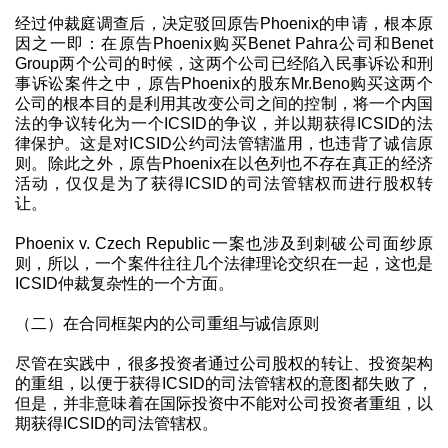
经过仲裁庭调查后，决定驳回原告Phoenix的申请，根本原
因之一即：在原告Phoenix购买Benet Pahra公司和Benet
Group两个公司的时候，这两个公司已经陷入民事诉讼和刑
事诉讼案件之中，原告Phoenix的股东Mr.Beno购买这两个
公司的根本目的是利用其改变公司之间的控制，将一个内国
法的争议转化为一个ICSID的争议，并以期获得ICSID的法
律保护。这是对ICSID公约司法管辖滥用，也违背了诚信原
则。除此之外，原告Phoenix在以色列也不存在真正的经济
活动，仅仅是为了获得ICSID的司法管辖权而进行股权转
让。
Phoenix v. Czech Republic一案也涉及到刺破公司面纱原
则，所以，一个案件往往几个法律理论交织在一起，这也是
ICSID仲裁复杂性的一个方面。
（二）在合同框架内的公司重组与诚信原则
尽管在实践中，很多投资者通过公司股权的转让、投资架构
的重组，以便于获得ICSID的司法管辖权的意图都失败了，
但是，并非意味着在国际投资中不能对公司投资者重组，以
期获得ICSID的司法管辖权。