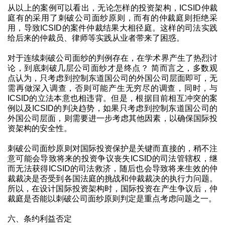
从以上的案例可以看出，无论怎样的投资架构，ICSID仲裁
庭有的采用了刺破公司面纱原则，而有的仲裁庭则拒绝采
用，导致ICSID的案件仲裁结果大相径庭。这样的司法实践
给后来的仲裁员、律师等实践从业者带来了困惑。
对于连续刺破公司面纱的判例存在，在学术界产生了热烈讨
论，到底刺破几层公司面纱才是终点？ 简而言之，多数观
点认为，只考虑到控制东道国公司的外国公司层面即可，无
需再做深入调查，否则可能产生无穷尽的调查，同时，与
ICSID的立法本意也相违背。但是，根据目前相互冲突的案
例以及ICSID的判决趋势，如果只考虑到控制东道国公司的
外国公司层面，则需要进一步考虑其他因素，以确保国际投
资架构的安全性。
刺破公司面纱原则对国际投资保护是关键而直接的，稍不注
意可能会导致将来的投资争议丧失ICSID的司法管辖权，继
而无法获得ICSID的司法救济，随后也会导致将来生效的仲
裁裁决是否受到各国法庭的挑战和仲裁裁决的执行力问题。
所以，在设计国际投资架构时，国际投资在产生争议后，仲
裁庭是否能以刺破公司面纱原则判定是重点考虑问题之一。
六、条约利益否定