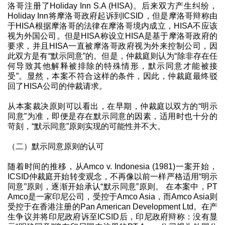
洛哥注册了Holiday Inn S.A (HISA)。后来双方产生纠纷，
Holiday Inn将摩洛哥政府起诉到ICSID，但是摩洛哥辩称由
于HISA根据摩洛哥的法律在摩洛哥境内成立，HISA不应该
视为外国公司。但是HISA称设立HISA是基于摩洛哥政府的
要求，并且HISA一直被摩洛哥政府视为外来控制公司，因
此双方是有“默示同意”的。但是，仲裁庭则认为“除非存在任
何导致其他解释被排除的特殊情形，默示同意才能被接
受”。显然，本案不符合这样的条件，因此，仲裁庭最终驳
回了HISA公司的仲裁请求。
从本案裁决原则可以看出，在早期，仲裁庭以双方的“明示
同意”为准，即便是存在默示同意的因素，适用时也十分的
苛刻，“默示同意”原则实现的可能性并不大。
（二）默示同意原则的认可
随着时间的推移，从Amco v. Indonesia (1981)一案开始，
ICSID仲裁庭开始转变观念，不再像以前一样严格适用“明示
同意”原则，逐渐开始承认“默示同意”原则。 在本案中，PT
Amco是一家印尼公司，受控于Amco Asia，而Amco Asia则
受控于在香港注册的Pan American Development Ltd。在产
生争议并将印尼政府诉至ICSID后，印尼政府辩称：没有显