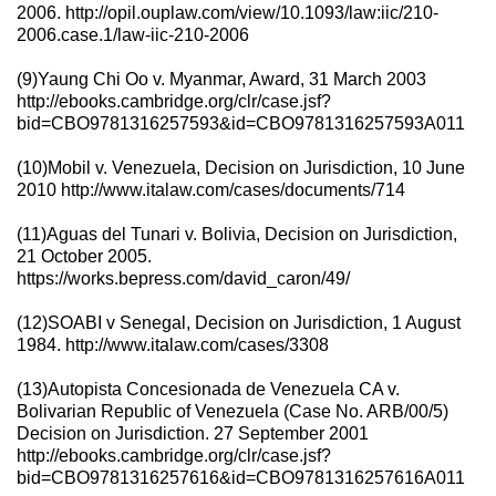
2006. http://opil.ouplaw.com/view/10.1093/law:iic/210-
2006.case.1/law-iic-210-2006
(9)Yaung Chi Oo v. Myanmar, Award, 31 March 2003
http://ebooks.cambridge.org/clr/case.jsf?
bid=CBO9781316257593&id=CBO9781316257593A011
(10)Mobil v. Venezuela, Decision on Jurisdiction, 10 June
2010 http://www.italaw.com/cases/documents/714
(11)Aguas del Tunari v. Bolivia, Decision on Jurisdiction,
21 October 2005.
https://works.bepress.com/david_caron/49/
(12)SOABI v Senegal, Decision on Jurisdiction, 1 August
1984. http://www.italaw.com/cases/3308
(13)Autopista Concesionada de Venezuela CA v.
Bolivarian Republic of Venezuela (Case No. ARB/00/5)
Decision on Jurisdiction. 27 September 2001
http://ebooks.cambridge.org/clr/case.jsf?
bid=CBO9781316257616&id=CBO9781316257616A011