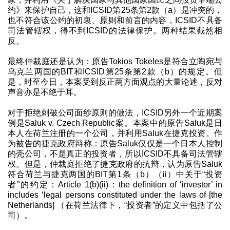
约》来保护自己，这和ICSID第25条第2款（a）是冲突的，
也不符合该公约的初衷、原则和前言的内容，ICSID不具备
司法管辖权，得不到ICSID的法律保护。两种结果截然相
反。
最终仲裁庭还是认为：原告Tokios Tokeles是符合立陶宛与
乌克兰两国的BIT和ICSID第25条第2款（b）的规定。但
是，时至今日，本案受到反正两方面观点的大量论述，反对
声音亦是不绝于耳。
对于拒绝刺破公司面纱原则的做法，ICSID另外一个近期案
例是Saluk v. Czech Republic案。本案中的原告Saluk是日
本人在荷兰注册的一个公司，并利用Saluk在捷克投资。作
为被告的捷克政府辩称：原告Saluk仅仅是一个日本人控制
的壳公司，不是真正的投资者，所以ICSID不具备司法管辖
权。但是，仲裁庭拒绝了捷克政府的抗辩，认为原告Saluk
符合荷兰与捷克两国的BIT第1条（b）（ii）中关于“投资
者”的约定：Article 1(b)(ii)：the definition of ‘investor’ in
includes ‘legal persons constituted under the laws of [the
Netherlands] （在荷兰法律下，“投资者”的定义中包括了公
司）。