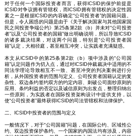
对于任何一个国际投资者而言，获得ICSID的保护前提是
ICSID对争议拥有管辖权，而ICSID拥有管辖权的决定性因
素之一是根据ICSID的内容确定“公司投资者”的国籍问题。
但是，令人困惑的问题是由于《关于解决国家与其他国家国
民之间投资争端公约》第25条第2款（b）并未对“公司投资
者”以及“公司投资者的国籍”做出明确说明，所以导致ICSID
的诸多裁决结果，对这两个问题，特别是“公司投资者国
籍”认定，大相径庭，甚至相互冲突，让实践者充满疑惑。
本文从ICSID中的第25条第2款（b）项中涉及的“公司国
籍”认定问题作为切入点，通过对ICSID仲裁裁决中适用的不
同法学理论导致相互不一致、甚至冲突的判决案例进行分
析，从外国投资者的范围与定义、公司投资者国籍认定的复
杂性、双边条约签约双方的约定内容、刺破公司面纱原则的
应用、条约利益的否定以及诚信原则为出发点，整理归纳出
一些原则，为实践者在国际投资架构设计中提供支持，以
使“公司投资者”最终获得ICSID的司法管辖权和法律保护。
二、ICSID中投资者的范围与定义
一般情况下，对于“公司国籍”问题，在国际公约、区域性公
约、双边投资保护条约、一个国家的内国法均有涉及，内容