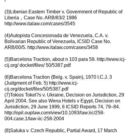
(3)Liberian Eastern Timber v. Government of Republic of
Liberia，Case No. ARB/83/2 1986
http://www.italaw.com/cases/3545
(4)Autopista Concesionada de Venezuela, C.A. v.
Bolivarian Republic of Venezuela, ICSID Case No.
ARB/00/5. http://www.italaw.com/cases/3458
(5)Barcelona Traction, about n 103 para 59. http://www.icj-
cij.org/ docket/files/ 50/5387.pdf
(6)Barcelona Traction (Belg. v. Spain), 1970 I.C.J. 3
(Judgment of Feb. 5) http://www.icj-
cij.org/docket/files/50/5387.pdf
(7)Tokios Tokel?s v. Ukraine, Decision on Jurisdiction, 29
April 2004. See also Wena Hotels v Egypt, Decision on
Jurisdiction, 29 June 1999, 6 ICSID Reports 74, 79–84.
http://opil.ouplaw.com/view/10.1093/law:iic/258-
004.case.1/law-iic-258-2004
(8)Saluka v. Czech Republic, Partial Award, 17 March