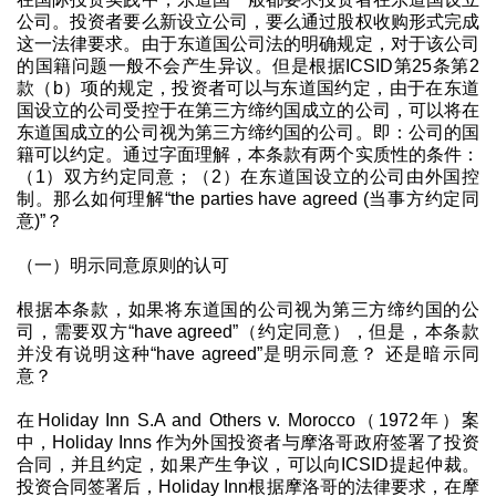
公司。投资者要么新设立公司，要么通过股权收购形式完成
这一法律要求。由于东道国公司法的明确规定，对于该公司
的国籍问题一般不会产生异议。但是根据ICSID第25条第2
款（b）项的规定，投资者可以与东道国约定，由于在东道
国设立的公司受控于在第三方缔约国成立的公司，可以将在
东道国成立的公司视为第三方缔约国的公司。即：公司的国
籍可以约定。通过字面理解，本条款有两个实质性的条件：
（1）双方约定同意；（2）在东道国设立的公司由外国控
制。那么如何理解“the parties have agreed (当事方约定同
意)”？
（一）明示同意原则的认可
根据本条款，如果将东道国的公司视为第三方缔约国的公
司，需要双方“have agreed”（约定同意），但是，本条款
并没有说明这种“have agreed”是明示同意？ 还是暗示同
意？
在Holiday Inn S.A and Others v. Morocco（1972年）案
中，Holiday Inns 作为外国投资者与摩洛哥政府签署了投资
合同，并且约定，如果产生争议，可以向ICSID提起仲裁。
投资合同签署后，Holiday Inn根据摩洛哥的法律要求，在摩