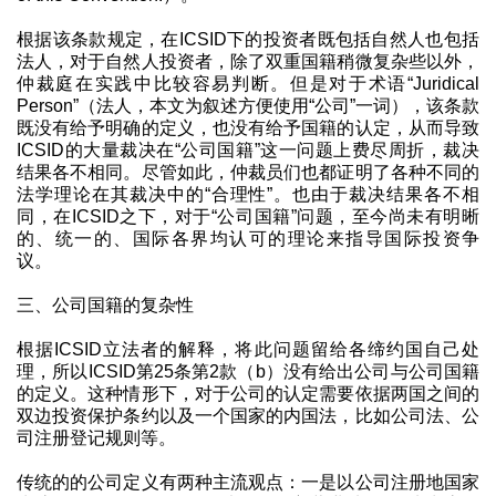
根据该条款规定，在ICSID下的投资者既包括自然人也包括
法人，对于自然人投资者，除了双重国籍稍微复杂些以外，
仲裁庭在实践中比较容易判断。但是对于术语“Juridical
Person”（法人，本文为叙述方便使用“公司”一词），该条款
既没有给予明确的定义，也没有给予国籍的认定，从而导致
ICSID的大量裁决在“公司国籍”这一问题上费尽周折，裁决
结果各不相同。尽管如此，仲裁员们也都证明了各种不同的
法学理论在其裁决中的“合理性”。也由于裁决结果各不相
同，在ICSID之下，对于“公司国籍”问题，至今尚未有明晰
的、统一的、国际各界均认可的理论来指导国际投资争
议。
三、公司国籍的复杂性
根据ICSID立法者的解释，将此问题留给各缔约国自己处
理，所以ICSID第25条第2款（b）没有给出公司与公司国籍
的定义。这种情形下，对于公司的认定需要依据两国之间的
双边投资保护条约以及一个国家的内国法，比如公司法、公
司注册登记规则等。
传统的的公司定义有两种主流观点：一是以公司注册地国家