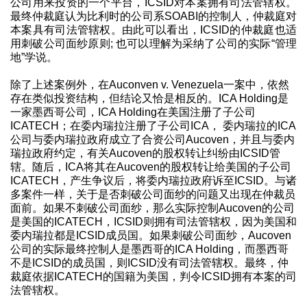
公司用来投资的一个平台，ICSID对本案拥有司法管辖权。
最终仲裁庭认为比利时的公司系SOABI的控制人，仲裁庭对
本案具有司法管辖权。由此可以看出，ICSID的仲裁庭也适
用刺破公司面纱原则; 也可以理解为采纳了公司的实际“管理
地”学说。
除了上述案例外，在Auconven v. Venezuela一案中，依然
存在类似投资结构，但结论又恰是相反的。ICA Holding是
一家墨西哥公司，ICA Holding在美国注册了子公司
ICATECH；在委内瑞拉注册了子公司ICA， 委内瑞拉的ICA
公司与委内瑞拉政府成立了合资公司Aucoven，并且与委内
瑞拉政府约定，有关Aucoven的股权转让纠纷由ICSID管
辖。随后，ICA将其在Aucoven的股权转让给美国的子公司
ICATECH，产生争议后，将委内瑞拉政府诉至ICSID。与诸
多案件一样，关于是否刺破公司面纱的问题又出现在仲裁员
面前。如果不刺破公司面纱，那么实际控制Aucoven的公司
是美国的ICATECH，ICSID则拥有司法管辖权，因为美国和
委内瑞拉都是ICSID成员国。如果刺破公司面纱，Aucoven
公司的实际最终控制人是墨西哥的ICA Holding，而墨西哥
不是ICSID的成员国，则ICSID没有司法管辖权。最终，仲
裁庭依据ICATECH的国籍为美国，判令ICSID拥有本案的司
法管辖权。