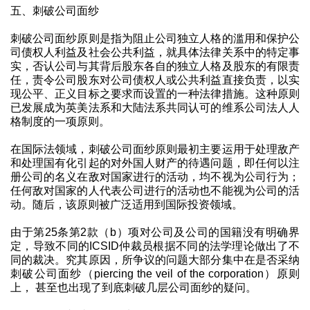
五、刺破公司面纱
刺破公司面纱原则是指为阻止公司独立人格的滥用和保护公
司债权人利益及社会公共利益，就具体法律关系中的特定事
实，否认公司与其背后股东各自的独立人格及股东的有限责
任，责令公司股东对公司债权人或公共利益直接负责，以实
现公平、正义目标之要求而设置的一种法律措施。这种原则
已发展成为英美法系和大陆法系共同认可的维系公司法人人
格制度的一项原则。
在国际法领域，刺破公司面纱原则最初主要运用于处理敌产
和处理国有化引起的对外国人财产的待遇问题，即任何以注
册公司的名义在敌对国家进行的活动，均不视为公司行为；
任何敌对国家的人代表公司进行的活动也不能视为公司的活
动。随后，该原则被广泛适用到国际投资领域。
由于第25条第2款（b）项对公司及公司的国籍没有明确界
定，导致不同的ICSID仲裁员根据不同的法学理论做出了不
同的裁决。究其原因，所争议的问题大部分集中在是否采纳
刺破公司面纱（piercing the veil of the corporation）原则
上， 甚至也出现了到底刺破几层公司面纱的疑问。