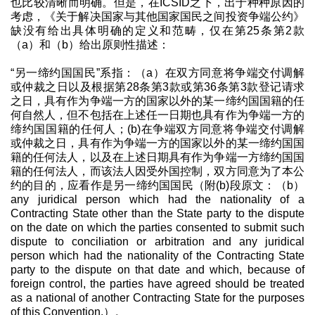
也比较清晰而明确。但是，在ICSID之下，出于种种原因的
考虑，《关于解决国家与其他国家国民之间投资争端公约》
缺没有给出具体明确的定义和范畴，仅在第25条第2款
（a）和（b）给出原则性描述：
“另一缔约国国民”系指：（a）在双方同意将争端交付调解
或仲裁之日以及根据第28条第3款或第36条第3款登记请求
之日，具有作为争端一方的国家以外的某一缔约国国籍的任
何自然人，但不包括在上述任一日期也具有作为争端一方的
缔约国国籍的任何人；(b)在争端双方同意将争端交付调解
或仲裁之日，具有作为争端一方的国家以外的某一缔约国国
籍的任何法人，以及在上述日期具有作为争端一方缔约国国
籍的任何法人，而该法人因受外国控制，双方同意为了本公
约的目的，应看作是另一缔约国国民（附(b)段原文：（b）
any juridical person which had the nationality of a
Contracting State other than the State party to the dispute
on the date on which the parties consented to submit such
dispute to conciliation or arbitration and any juridical
person which had the nationality of the Contracting State
party to the dispute on that date and which, because of
foreign control, the parties have agreed should be treated
as a national of another Contracting State for the purposes
of this Convention.）。