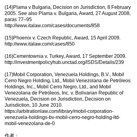
(14)Plama v Bulgaria, Decision on Jurisdiction, 8 February
2005. See also Plama v. Bulgaria, Award, 27 August 2008,
paras 77–95
http://www.italaw.com/cases/documents/858
(15)Phoenix v. Czech Republic, Award, 15 April 2009.
http://www.italaw.com/cases/850
(16)Cementownia v. Turkey, Award, 17 September 2009.
http://investmentpolicyhub.unctad.org/ISDS/Details/239
(17)Mobil Corporation, Venezuela Holdings, B.V., Mobil
Cerro Negro Holding, Ltd., Mobil Venezolana de Petróleos
Holdings, Inc., Mobil Cerro Negro, Ltd., and Mobil
Venezolana de Petróleos, Inc. v. Bolivarian Republic of
Venezuela, Decision on Jurisdiction, Decision on
Jurisdiction, 10 June 2010.
https://arbitrationlaw.com/library/mobil-corporation-
venezuela-holdings-bv-mobil-cerro-negro-holding-ltd-
mobil-venezolana-de-0
作者：