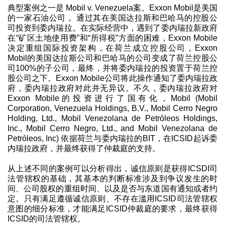
典型案例之一是 Mobil v. Venezuela案。Exxon Mobil是美国
的一家石油公司， 通过其在美国达拉斯和巴哈马的控股公
司投资到委内瑞拉。在实际经营中，遇到了委内瑞拉新政府
在“矿区土地使用费”和“所得税”方面的困难，Exxon Mobile
决定重组国际投资架构，在荷兰成立控股公司，Exxon
Mobil的美国达拉斯公司和巴哈马的公司变成了荷兰控股公
司100%的子公司，最终，并将委内瑞拉的投资置于荷兰控
股公司之下。Exxon Mobile公司将此操作通知了委内瑞拉政
府，委内瑞拉政府对此并无异议。不久，委内瑞拉政府对
Exxon Mobile的投资进行了国有化，Mobil (Mobil
Corporation, Venezuela Holdings, B.V., Mobil Cerro Negro
Holding, Ltd., Mobil Venezolana de Petróleos Holdings,
Inc., Mobil Cerro Negro, Ltd., and Mobil Venezolana de
Petróleos, Inc) 依据荷兰与委内瑞拉的BIT，在ICSID起诉委
内瑞拉政府，并最终获得了仲裁庭的支持。
从上述不同的案例可以分析得出，诚信原则是获得ICSDI司
法管辖权的基础，其基本的判断标准涉及到争议发生的时
间、公司股权的重组时间、以及是否与东道国有通知或者约
定。只有满足遵循诚信原则、不存在滥用ICSID司法管辖权
意图的细分标准，才能满足ICSID仲裁庭的要求，最终获得
ICSID的司法管辖权。