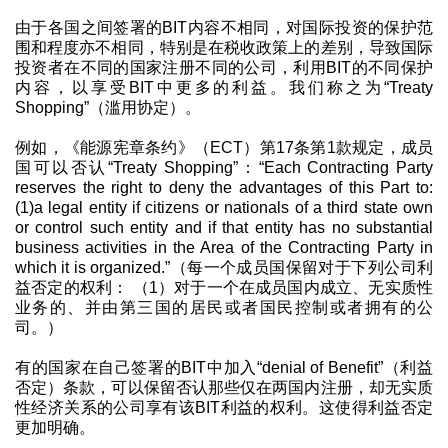
由于各国之间签署的BIT内容不相同，对国际投资的保护范
围和程度亦不相同，特别是在税收政策上的差别，导致国际
投资者在不同的国家注册不同的公司，利用BIT的不同保护
内容，以享受BIT中更多的利益。我们称之为“Treaty
Shopping”（滥用协定）。
例如，《能源宪章条约》（ECT）第17条第1款规定，成员
国可以否认“Treaty Shopping”：“Each Contracting Party
reserves the right to deny the advantages of this Part to:
(1)a legal entity if citizens or nationals of a third state own
or control such entity and if that entity has no substantial
business activities in the Area of the Contracting Party in
which it is organized.”（每一个成员国保留对于下列公司利
益否定的权利： （1）对于一个在成员国内成立、无实质性
业务的、并由第三国的居民或者国民控制或者拥有的公
司。）
有的国家在自己签署的BIT中加入“denial of Benefit”（利益
否定）条款，可以保留否认那些仅在两国内注册，却无实质
性经济关系的公司享有该BIT利益的权利。这使得利益否定
更加明确。