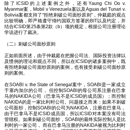
除了ICSID的上述案例之外，还有Yaung Chi Oo v.
Myanmar案，Mobil v Venezuela案以及Aguas del Tunari v.
Bolivia案都支持了“拒绝刺破公司面纱原则”，仲裁庭的观点
比较明确，即严格遵守缔约国双方签署的BIT以及约定，并
结合ICSID第25条第2款（b）项的规定，根据公司注册理论
学说进行了裁决。
（二）刺破公司面纱原则
正如前面所述，由于仲裁庭在把握公司法、国际投资法律以
及惯例的理论和观点不同，所以在ICSID的诸多案例中，既
有拒绝刺破公司面纱原则的案例，也有接受刺破公司面纱原
则的案例。
在SOABI v. the State of Senegal案中，SOABI是一家成立
于塞内加尔的公司， 但控制SOABI的母公司系注册在巴拿
马的NAKIDA公司（巴拿马不是ICSID的成员国）；而控制
NAKIDA的是一家比利时公司。问题接之而来：如果不刺破
公司面纱，控制SOABI的公司为NAKIDA，注册在巴拿马，
由于巴拿马不是ICSID成员国，所以ICSID对本案没有司法
管辖权。如果刺破公司面纱，SOABI的最终实际控制人是比
利时的一家公司， 而在巴拿马注册的NAKIDA被视为比利时