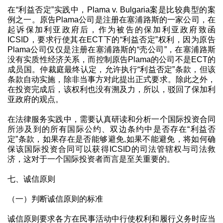
在“利益否定”实践中，Plama v. Bulgaria案是比较典型的案
例之一。原告Plama公司是注册在塞浦路斯的一家公司，在
起诉保加利亚政府后，作为被告的保加利亚政府致函
ICSID，要求行使其在ECT下的“利益否定”权利，因为原告
Plama公司仅仅是注册在塞浦路斯的“壳公司”，在塞浦路斯
没有实质性经济关系，而控制原告Plama的公司不是ECT的
成员国。仲裁庭最终认定，允许执行“利益否定”条款，但该
条款自动实施，除非当事方对此提出正式要求。除此之外，
在投资完成后，该权利也没有溯及力，所以，驳回了保加利
亚政府的观点。
在法律服务实践中，需要认真研读和分析一个国际投资合同
所涉及到的所有国际公约、双边条约中是否存在“利益否
定”条款，如果存在是否能够避免,如果不能避免，将如何确
保该国际投资合同可以获得ICSID的司法管辖权与司法救
济，这对于一个国际投资者而言是至关重要的。
七、诚信原则
（一）判断诚信原则的标准
诚信原则要求各方在民事活动中行使权利和履行义务时应当