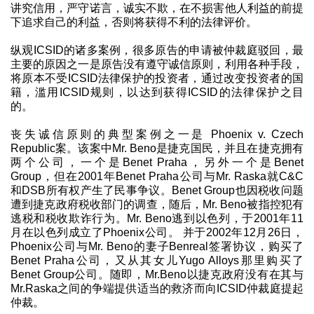
讲究信用，严守诺言，诚实不欺，在不损害他人利益的前提
下追求自己的利益，否则将获得不利的法律评价。
纵观ICSID的诸多案例，很多原告的申请被仲裁庭驳回，最
主要的原因之一是原告没有遵守诚信原则，利用各种手段，
将原本不受ICSID法律保护的投资者，通过改变投资者的国
籍，滥用ICSID规则，以达到获得ICSID的法律保护之目
的。
丧失诚信原则的典型案例之一是 Phoenix v. Czech
Republic案。该案中Mr. Beno是捷克国民，并且在捷克拥有
两个公司，一个是Benet Praha，另外一个是Benet
Group，但在2001年Benet Praha公司与Mr. Raska就C&C
和DSB所有权产生了民事争议。Benet Group也因税收问题
遭到捷克政府税收部门的调查，随后，Mr. Beno被指控犯有
逃税和税收欺诈行为。Mr. Beno逃到以色列，于2001年11
月在以色列成立了Phoenix公司。 并于2002年12月26日，
Phoenix公司与Mr. Beno的妻子Benreal签署协议，购买了
Benet Praha公司，又从其女儿Yugo Alloys那里购买了
Benet Group公司。随即，Mr.Beno以捷克政府没有在其与
Mr.Raska之间的争端提供适当的救济而向ICSID仲裁庭提起
仲裁。