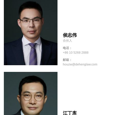
侯志伟
合伙人
电话：
+86 10 5268 2888
邮箱：
houzw@dehenglaw.com
江丁库