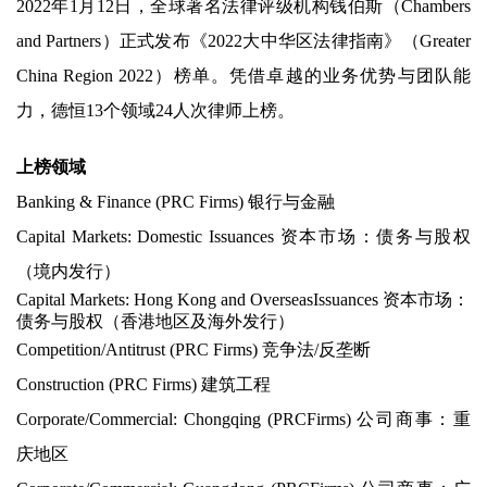
2022年1月12日，全球著名法律评级机构钱伯斯（Chambers
and Partners）正式发布《2022大中华区法律指南》（Greater
China Region 2022）榜单。凭借卓越的业务优势与团队能
力，德恒13个领域24人次律师上榜。
上榜领域
Banking & Finance (PRC Firms)
银行与金融
Capital Markets: Domestic Issuances
资本市场：债务与股权
（境内发行）
Capital Markets: Hong Kong and OverseasIssuances
资本市场：
债务与股权（香港地区及海外发行）
Competition/Antitrust (PRC Firms)
竞争法/反垄断
Construction (PRC Firms)
建筑工程
Corporate/Commercial: Chongqing (PRCFirms)
公司商事：重
庆地区