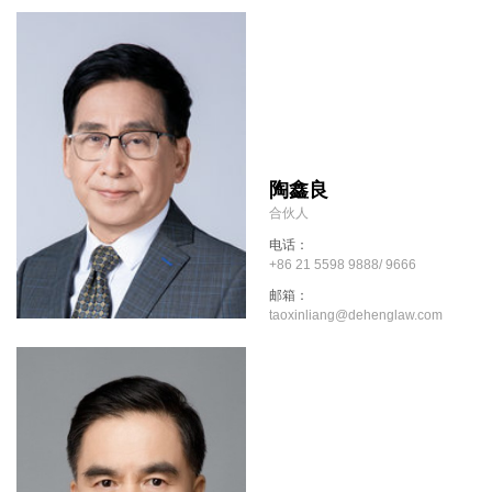
陶鑫良
合伙人
电话：
+86 21 5598 9888/ 9666
邮箱：
taoxinliang@dehenglaw.com