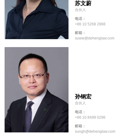
苏文蔚
合伙人
电话：
+86 10 5268 2888
邮箱：
suww@dehenglaw.com
孙钢宏
合伙人
电话：
+86 10 8499 0296
邮箱：
sungh@dehenglaw.com