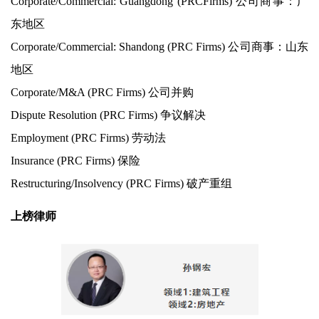
Corporate/Commercial: Guangdong (PRCFirms)
公司商事：广
东地区
Corporate/Commercial: Shandong (PRC Firms)
公司商事：山东
地区
Corporate/M&A (PRC Firms)
公司并购
Dispute Resolution (PRC Firms)
争议解决
Employment (PRC Firms)
劳动法
Insurance (PRC Firms)
保险
Restructuring/Insolvency (PRC Firms)
破产重组
上榜律师