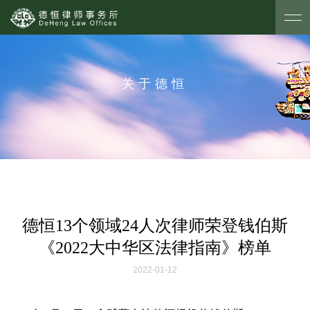
关于德恒
德恒13个领域24人次律师荣登钱伯斯
《2022大中华区法律指南》榜单
2022-01-12