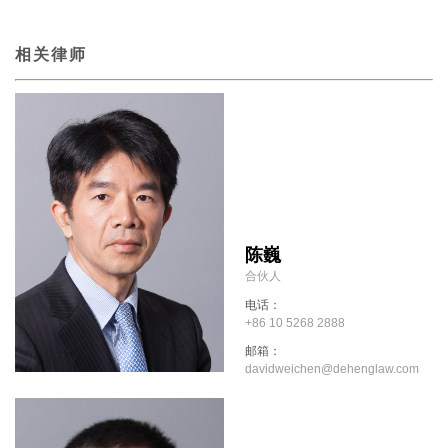
争法/反垄断以及劳动法等业务领域入选钱伯斯全
相关律师
球年度榜单，成绩稳中有升，充分展现了德恒的
专业实力和综合影响力。
陈巍
合伙人
电话：
+86 10 5268 2888
邮箱：
davidweichen@dehenglaw.com