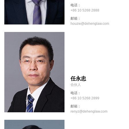
电话：
+86 10 5268 2888
邮箱：
houzw@dehenglaw.com
任永忠
合伙人
电话：
+86 10 5268 2899
邮箱：
renyz@dehenglaw.com