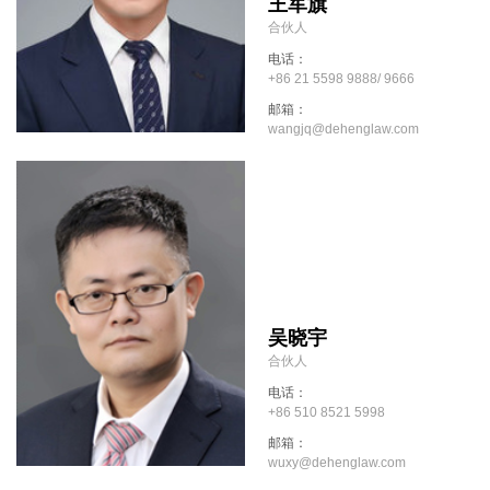
王军旗
合伙人
电话：
+86 21 5598 9888/ 9666
邮箱：
wangjq@dehenglaw.com
吴晓宇
合伙人
电话：
+86 510 8521 5998
邮箱：
wuxy@dehenglaw.com