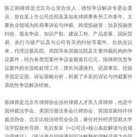
陈正刚律师是北京办公室合伙人，德恒争议解决专委会委
员，曾在某上市公司总部及某知名律师事务所工作多年。主
要执业领域为民商事诉讼与仲裁、跨境投融资，涉及投融资
纠纷、股东争议、知识产权、建设工程、产品质量、国际贸
易、执行与破产以及与公司有关的纠纷等案件。自执业以
来，代理过最高院、高院等各层级法院及主要仲裁机构的争
议案件，经办各类型案件争议金额逾百亿元。陈律师负责争
议案件的全流程处理工作，擅长沟通谈判、还原事实、挖掘
并固定证据、诉讼策略分析，积累了丰富的诉讼与仲裁案件
系统性争议解决经验。
陈律师是北京市律师协会涉外律师人才库入库律师，也是中
国仲裁法学会、美国注册法务会计师协会、英国皇家特许仲
裁员协会、北京比较法研究会会员，兼任对外经济贸易大学
法学院校外导师。先后发表《<公司法>核心条款解读与合规
治理建议》《民法典合同编通则司法解释的理解适用之合同