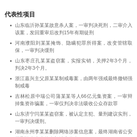
代表性项目
山东临沂孙某某故意杀人案，一审判决死刑，二审介入
该案，发回重审后改判15年有期徒刑
河南濮阳刘某某掩饰、隐瞒犯罪所得案，改变管辖取
保，一审判决缓刑
山东枣庄孔某某盗窃案，实报实销，关押2年3个月，
判决2年3个月。
浙江嘉兴主父原某某制戒毒案，由两年强戒最终撤销强
制戒毒
吉林松原中瑞公司蒲某某等人66亿元集资案，一审辩
掉集资诈骗案，一审仅判决非法吸收公众存款罪
山东济宁闫某某盗窃案，被认定主犯、量刑建议实刑，
一审判决缓刑。
湖南永州李某某删除网络涉案信息案，最终湖南省公安