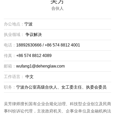
吴芳
合伙人
办公地点：
宁波
执业领域：
争议解决
电话：
18892630666 / +86 574 8812 4001
传真：
+86 574 8812 4089
邮箱：
wufang1@dehenglaw.com
工作语言：
中文
职务：
宁波办公室高级合伙人、女工委主任、执委会委员
吴芳律师擅长国有企业合规化治理、科技型企业创立及民商
事纠纷诉讼代理，主攻政府机关、企事业单位及金融机构法