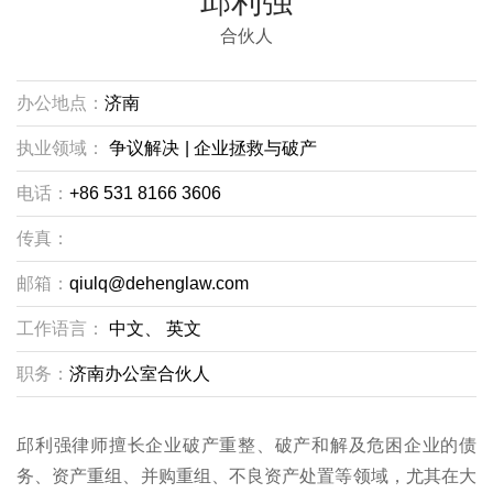
邱利强
合伙人
办公地点：
济南
执业领域：
争议解决
|
企业拯救与破产
电话：
+86 531 8166 3606
传真：
邮箱：
qiulq@dehenglaw.com
工作语言：
中文、
英文
职务：
济南办公室合伙人
邱利强律师擅长企业破产重整、破产和解及危困企业的债
务、资产重组、并购重组、不良资产处置等领域，尤其在大