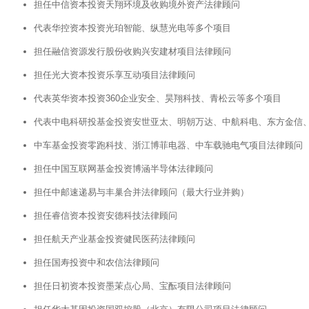
担任中信资本投资天翔环境及收购境外资产法律顾问
代表华控资本投资光珀智能、纵慧光电等多个项目
担任融信资源发行股份收购兴安建材项目法律顾问
担任光大资本投资乐享互动项目法律顾问
代表英华资本投资360企业安全、昊翔科技、青松云等多个项目
代表中电科研投基金投资安世亚太、明朝万达、中航科电、东方金信
中车基金投资零跑科技、浙江博菲电器、中车载驰电气项目法律顾问
担任中国互联网基金投资博涵半导体法律顾问
担任中邮速递易与丰巢合并法律顾问（最大行业并购）
担任睿信资本投资安德科技法律顾问
担任航天产业基金投资健民医药法律顾问
担任国寿投资中和农信法律顾问
担任日初资本投资墨茉点心局、宝酝项目法律顾问