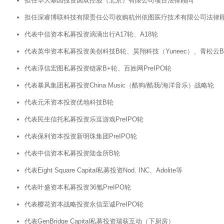
担任华大基因投资国双控股（北京）有限公司项目法律顾问
担任深睿博联科技有限责任公司收购杭州依图医疗技术有限公司法律
代表中信资本私募投资滴滴出行A17轮、A18轮
代表英华资本私募投资美创科技B轮、昊翔科技（Yuneec）、青松云
代表淳信宏图私募投资链家B+轮、百姓网PreIPO轮
代表暴风集团私募投资China Music（酷狗/酷我/海洋音乐）战略轮
代表元禾资本投资优地科技B轮
代表民生信托私募投资乐逗游戏PreIPO轮
代表保利资本投资新明珠集团PreIPO轮
代表中信资本私募投资陆金所B轮
代表Eight Square Capital私募投资Nod. INC、Adolite等
代表叶盛资本私募投资36氪PreIPO轮
代表樱花资本战略投资永信至诚PreIPO轮
代表GenBridge Capital私募投资瑞荻互动（下厨房）