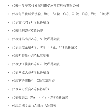
代表中盈基岩投资深圳市曼恩斯特科技有限公司
代表每日优鲜天使轮、B轮、B+轮、C轮、C+轮、D轮、E轮、F1轮
代表首汽约车C轮私募融资
代表唱吧D轮私募融资
代表烽鸟出行A轮、A+轮私募融资
代表美信金融A轮、B轮、B+轮、C轮私募融资
代表明特量化A轮私募融资
代表浙江执御B轮至C+轮私募融资
代表同道大叔A轮私募融资
代表丽维家B轮、C轮私募融资
代表同方联合A轮私募融资
代表微美云（Wimi）PreIPO轮私募融资
代表品源文华（Alfilo）A轮融资