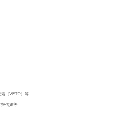
素（VETO）等
亿投传媒等