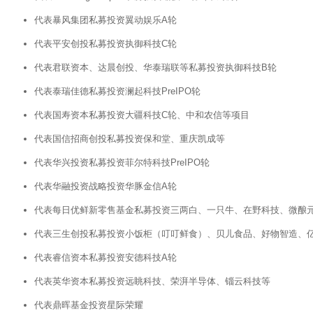
代表暴风集团私募投资翼动娱乐A轮
代表平安创投私募投资执御科技C轮
代表君联资本、达晨创投、华泰瑞联等私募投资执御科技B轮
代表泰瑞佳德私募投资澜起科技PreIPO轮
代表国寿资本私募投资大疆科技C轮、中和农信等项目
代表国信招商创投私募投资保和堂、重庆凯成等
代表华兴投资私募投资菲尔特科技PreIPO轮
代表华融投资战略投资华豚金信A轮
代表每日优鲜新零售基金私募投资三两白、一只牛、在野科技、微酿元
代表三生创投私募投资小饭柜（叮叮鲜食）、贝儿食品、好物智造、
代表睿信资本私募投资安德科技A轮
代表英华资本私募投资远眺科技、荣湃半导体、锱云科技等
代表鼎晖基金投资星际荣耀