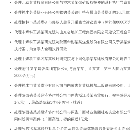
处理北京某某投资有限公司与神木某某煤矿股权投资的系列执行异议案
处理神木某某煤业有限公司收购某某银行持有横山某某煤矿的3亿元债
处理榆林市某某煤矿与侵权人越界开采赔偿诉讼案件（标的额8000万
代理中煤科工某某研究院与山东省地矿工程集团有限公司建设工程合
代理中煤科工某某研究院与陕西华彬某某煤业股份有限公司关于某某
执行案，为当事人全额执行回款
处理中煤科工集团某某设计研究院与中国化学某某建设有限公司建设工
处理府谷某某建设集团有限公司与曹某某、鲁某某、第三人陕西某
3000余万元）
处理神木市某某煤业有限公司与内蒙古某某机械加工股份有限公司、
处理陕西省某某经济协作总公司与原告浙江某某商业银行、被告陕经
1亿元），最高法院裁定指令再审（胜诉）
处理陕西省某某经济协作总公司与原告广西林业集团桂谷实业有限公
同纠纷再审案件（广西高院，标的额近1亿元）
处理陕西省某某经济协作总公司与原告安徽怀远银行及安徽省中安金