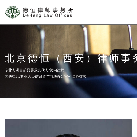
北京德恒（西安）律师事
专业人员目前只展示合伙人/顾问律师，
其他律师/专业人员信息请与当地办公室和律协核实。