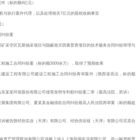
件（标的额4亿元）
权与执行案件代理，以及处理相关7亿元的股权收购事宜
元）
同纠纷案
煤矿采空区瓦斯抽采项目与隐蔽致灾因素普查项目的技术服务合同纠纷审理与
程施工合同纠纷案（标的额3000余万），取得了预期效果
某建设工程有限公司建设工程施工合同纠纷再审案件（陕西省高法，标的额
山东某某环保股份有限公司侵害发明专利权纠纷案二审（最高法院，胜诉）
发展集团有限公司、夏某某金融借款合同纠纷最高人民法院再审案（标的额超
司诉被告陕经协实业（天津）有限公司、经协供应链（天津）有限公司买卖合
融资产管理股份有限公司诉被上诉人上海昌侗实业有限公司、添一融资租赁