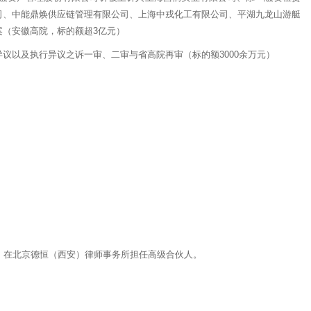
司、中能鼎焕供应链管理有限公司、上海中戎化工有限公司、平湖九龙山游艇
（安徽高院，标的额超3亿元）
议以及执行异议之诉一审、二审与省高院再审（标的额3000余万元）
-至今：在北京德恒（西安）律师事务所担任高级合伙人。