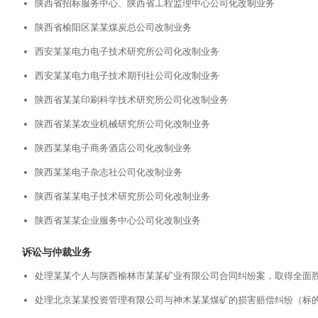
陕西省招标服务中心、陕西省工程监理中心公司化改制业务
陕西省榆阳区某某煤炭总公司改制业务
西安某某电力电子技术研究所公司化改制业务
西安某某电力电子技术期刊社公司化改制业务
陕西省某某印刷科学技术研究所公司化改制业务
陕西省某某农业机械研究所公司化改制业务
陕西某某电子商务酒店公司化改制业务
陕西某某电子杂志社公司化改制业务
陕西省某某电子技术研究所公司化改制业务
陕西省某某企业服务中心公司化改制业务
诉讼与仲裁业务
处理某某个人与陕西榆林市某某矿业有限公司合同纠纷案，取得全面胜
处理北京某某投资管理有限公司与神木某某煤矿的损害赔偿纠纷（标