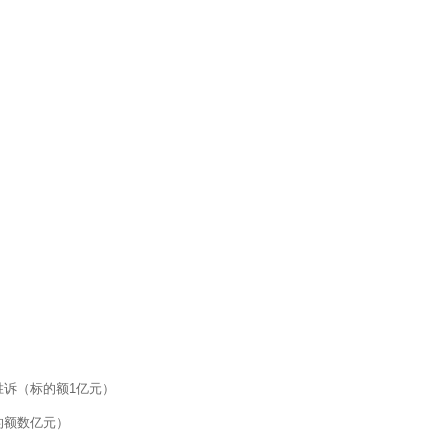
诉（标的额1亿元）
的额数亿元）