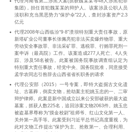
代理河南省第二涉黑大案(抓获魏某某等48人涉黑犯罪
集团)，担任首犯魏某某的辩护人。该案涉及公职人员
渎职和充当黑恶势力“保护伞”22人，查封涉案资产2.3
亿元
代理2008年山西临汾“9·8”溃坝特别重大责任事故，原
新塔矿业公司董事长张佩亮犯非法买卖爆炸物罪、重大
劳动安全事故罪、非法采矿罪、逃税罪、行贿罪死刑一
案申诉（最高院）工作。该案造成277人死亡、4人失
踪、涉及58名被告。此案被国务院事故调查组认定为
特别重大责任事故，经党中央、国务院批准，同意接受
孟学农同志引咎辞去山西省省长职务的请求
代理公安部（2015）一号专案，即特大盗掘古文化遗
址、古墓葬，倒卖文物，抢劫案主犯姚玉忠的一、二审
辩护律师。此案是新中国成立以来公安部破获的最大盗
墓案，抓获人数225名，追回涉案文物2063件。姚玉忠
被盗墓界尊称为“摸金校尉”祖师爷、红山文化第一人、
关外第一高手等。此案受到习近平总书记高度重视，为
此对文物工作提出“保护为主、抢救第一、合理利用、