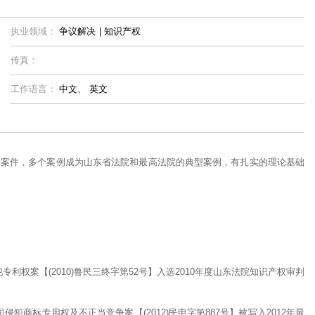
执业领域：
争议解决
|
知识产权
传真：
工作语言：
中文、
英文
的案件，多个案例成为山东省法院和最高法院的典型案例，有扎实的理论基础
权案【(2010)鲁民三终字第52号】入选2010年度山东法院知识产权审判
商标专用权及不正当竞争案【(2012)民申字第887号】被写入2012年最