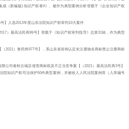
成（新编版)·知识产权卷II》、被作为典型案例分析登载于《企业知识产权
5号】入选2013年度山东法院知识产权审判10大案件
17）最高法民再99号】登载于《知识产权审判指导》总第31辑，作为典型
2021）鲁民终977号】，系山东省首例认定未注册驰名商标禁止注册商标
限公司春秋古城店侵害商标权及不正当竞争案【（2021）最高法民再3号】
中国法院知识产权司法保护50件典型案例，并被收入人民法院案例库（入库编号