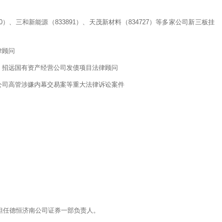
730）、三和新能源（833891）、天茂新材料（834727）等多家公司新三板挂
律顾问
、招远国有资产经营公司发债项目法律顾问
公司高管涉嫌内幕交易案等重大法律诉讼案件
前担任德恒济南公司证券一部负责人。