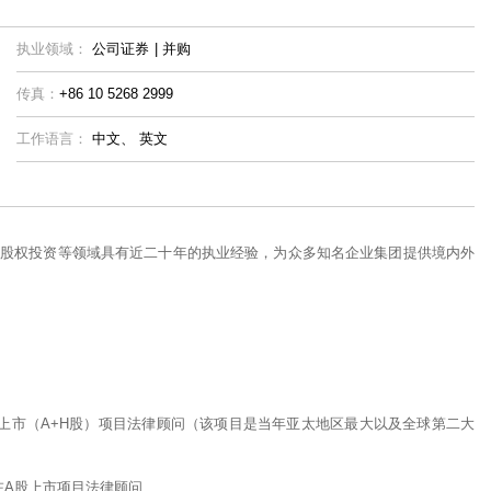
执业领域：
公司证券
|
并购
传真：
+86 10 5268 2999
工作语言：
中文、
英文
股权投资等领域具有近二十年的执业经验，为众多知名企业集团提供境内外
上市（A+H股）项目法律顾问（该项目是当年亚太地区最大以及全球第二大
在A股上市项目法律顾问