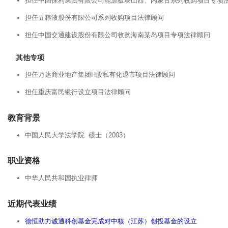
担任中国保利集团有限公司能源板块山西、内蒙古系列收购项目专项
担任五粮液股份有限公司系列收购项目法律顾问
担任中国交通建设股份有限公司收购海南某岛项目专项法律顾问
其他专项
担任万达商业地产集团H股私有化退市项目法律顾问
担任重庆富民银行设立项目法律顾问
教育背景
中国人民大学法学院 硕士（2003）
职业资格
中华人民共和国执业律师
近期代表业绩
德恒助力诚通科创基金完成对中核（江苏）创投基金的设立