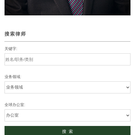
搜索律师
关键字:
业务领域:
全球办公室: