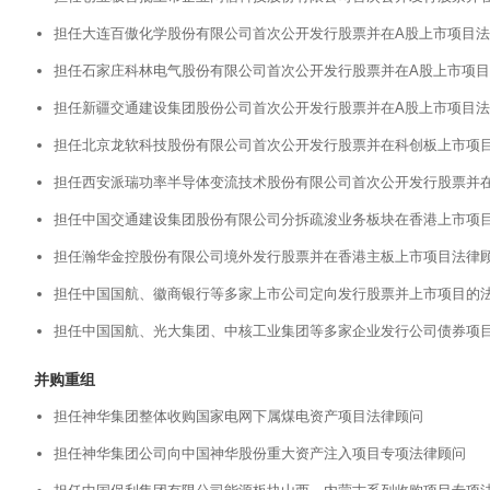
担任大连百傲化学股份有限公司首次公开发行股票并在A股上市项目
担任石家庄科林电气股份有限公司首次公开发行股票并在A股上市项
担任新疆交通建设集团股份公司首次公开发行股票并在A股上市项目
担任北京龙软科技股份有限公司首次公开发行股票并在科创板上市项
担任西安派瑞功率半导体变流技术股份有限公司首次公开发行股票并
担任中国交通建设集团股份有限公司分拆疏浚业务板块在香港上市项
担任瀚华金控股份有限公司境外发行股票并在香港主板上市项目法律
担任中国国航、徽商银行等多家上市公司定向发行股票并上市项目的
担任中国国航、光大集团、中核工业集团等多家企业发行公司债券项
并购重组
担任神华集团整体收购国家电网下属煤电资产项目法律顾问
担任神华集团公司向中国神华股份重大资产注入项目专项法律顾问