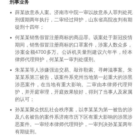
刑事业务
薛某故意杀人案。济南市中院一审以故意杀人罪判处死
刑缓期两年执行，二审经过辩护，山东省高院改判有期
徒刑十四年；
何某某销售假冒注册商标的商品罪。该案处于新冠疫情
期间，销售假冒注册商标的口罩案件，涉案人数众多，
涉案金额4700多万。公诉机关量刑建议六年半，经本
律师代理辩护，何某某一审判处缓刑。
朱某某等人涉嫌强迫交易、敲诈勒索、寻衅滋事案。朱
某某系第三被告，该案件系兖州当地第一起重大的涉黑
涉恶案件，在当地有重大影响。二审由本律师代理辩
护，并开庭审理，开庭效果较好，得到了当事人及家属
的认可；
孙某某聚众扰乱社会秩序案，以李某某为第一被告的涉
及八名被告的案件系济南市历下区有重大影响的涉黑涉
恶案件。一审经本律师代理辩护，一审判决孙某某两年
有期徒刑。