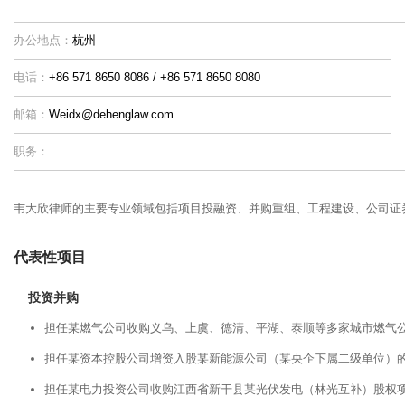
办公地点：
杭州
电话：
+86 571 8650 8086 / +86 571 8650 8080
邮箱：
Weidx@dehenglaw.com
职务：
韦大欣律师的主要专业领域包括项目投融资、并购重组、工程建设、公司证
代表性项目
投资并购
担任某燃气公司收购义乌、上虞、德清、平湖、泰顺等多家城市燃气
担任某资本控股公司增资入股某新能源公司（某央企下属二级单位）
担任某电力投资公司收购江西省新干县某光伏发电（林光互补）股权