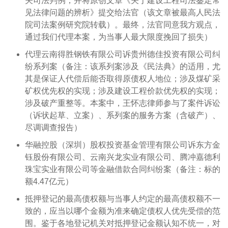
关司法判例，并将原创文章《关于建设工程司法鉴定常
见法律问题的辨析》提交给法官（该文章被最高人民法
院司法案例研究院转载）。最终，法官同意我方观点，
通过我们代理本案，为当事人最大限度挽回了损失
）
代理云南得胜钢铁有限公司诉贵州德佳投资有限公司纠
纷系列案（备注：该系列案涉及《民法典》的适用，尤
其是保证人代偿后能否取得原债权人地位；涉及煤矿采
矿权优先权的实现；涉及建设工程价款优先权的实现；
涉及破产重整等。本案中，王怀志律师参与了案件诉讼
（诉状起草、立案）、系列案的服务方案（含破产）、
尽调调查报告
）
华融控股（深圳）股权投资基金管理有限公司诉东方金
钰股份有限公司、云南兴龙实业有限公司、腾冲嘉德利
珠宝实业有限公司等金融借款合同纠纷案（备注：标的
额4.47亿元
）
抵押登记的最高债权额与当事人约定的最高债权额不一
致的，应当以哪个金额为准来确定债权人优先受偿的范
围。鉴于各地登记机关对抵押登记金额认知不统一，对