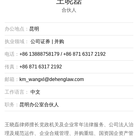
王晓磊
合伙人
办公地点：
昆明
执业领域：
公司证券
|
并购
电话：
+86 13888758179 / +86 871 6317 2192
传真：
+86 871 6317 2192
邮箱：
km_wangxl@dehenglaw.com
工作语言：
中文
职务：
昆明办公室合伙人
王晓磊律师擅长党政机关及企业常年法律服务、公司法人治
理及规范运作、企业合规管理、并购重组、国资国企资产管