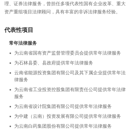
理、证券法律服务，曾担任多项代表性国有企业改革、重大
资产重组项目法律顾问，具有丰富的非诉法律服务经验。
代表性项目
常年法律服务
为云南省国有资产监督管理委员会提供常年法律服务
为石林县委、县政府提供常年法律服务
云南省能源投资集团有限公司及其下属企业提供常年法
律服务
为云南省工业投资控股集团有限责任公司提供常年法律
服务
为云南省设计院集团有限公司提供常年法律服务
为中建（云南）投资发展有限公司提供常年法律服务
为云南白药集团股份有限公司提供常年法律服务