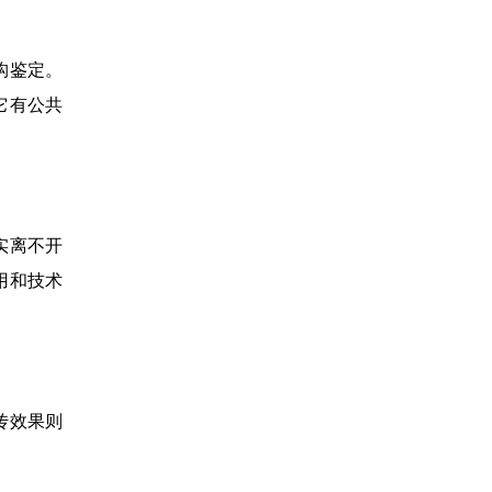
构鉴定。
它有公共
实离不开
用和技术
传效果则