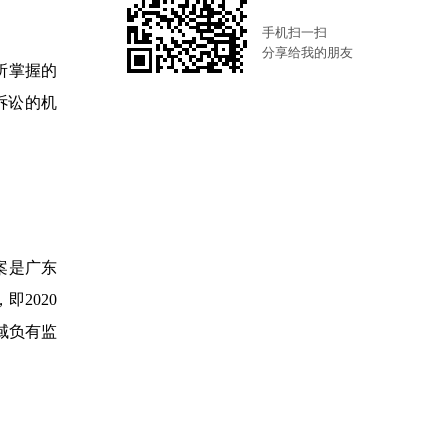
手机扫一扫
分享给我的朋友
所掌握的
诉讼的机
案是广东
2020
域负有监