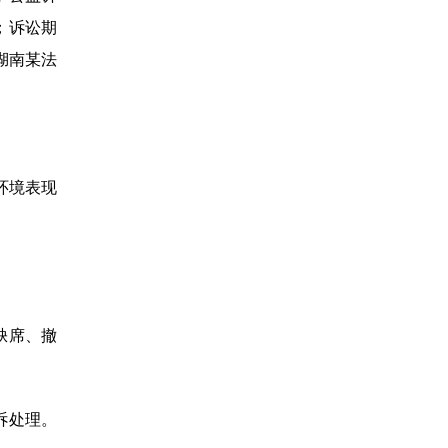
；诉讼期
湖南某法
环境表现
缺席、撤
诉处理。