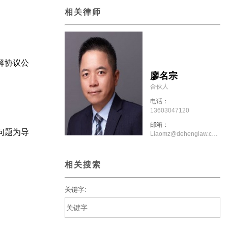
相关律师
解协议公
廖名宗
合伙人
电话：
13603047120
邮箱：
问题为导
Liaomz@dehenglaw.com
相关搜索
关键字: