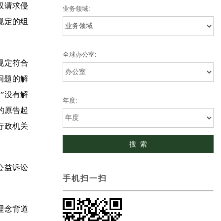
权请求侵
业务领域:
规定的组
全球办公室:
规定符合
问题的解
”没有解
年度:
的原告起
行政机关
公益诉讼
手机扫一扫
理念背道