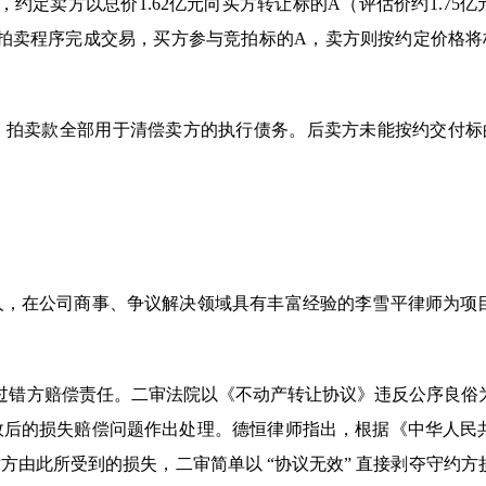
约定卖方以总价1.62亿元向买方转让标的A（评估价约1.75亿
拍卖程序完成交易，买方参与竞拍标的A，卖方则按约定价格将
款项，拍卖款全部用于清偿卖方的执行债务。后卖方未能按约交付标
人，在公司商事、争议解决领域具有丰富经验的李雪平律师为项
过错方赔偿责任。二审法院以《不动产转让协议》违反公序良俗
效后的损失赔偿问题作出处理。德恒律师指出，根据《中华人民
由此所受到的损失，二审简单以 “协议无效” 直接剥夺守约方