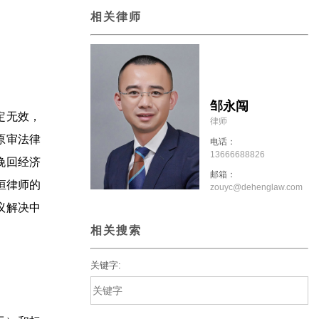
相关律师
邹永闯
定无效，
律师
原审法律
电话：
13666688826
挽回经济
邮箱：
恒律师的
zouyc@dehenglaw.com
议解决中
相关搜索
关键字: