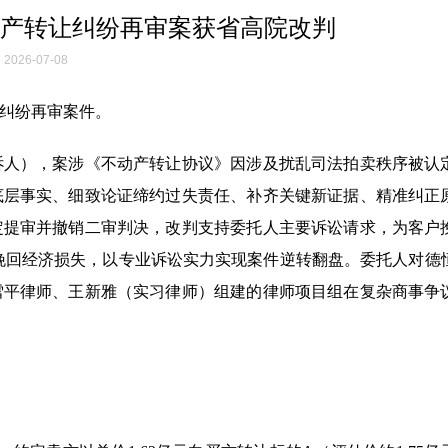
产转让纠纷再审案获省高院改判
2026-07-08
纠纷再审案件。
诉人），案涉《不动产转让协议》因涉及扰乱司法拍卖秩序被认
底层事实、细致论证缔约过失责任、补齐关键新证据、精准纠正
定提审并撤销二审判决，改判支持委托人主要诉讼请求，为客户
业挽回经济损失，以专业诉讼实力实现案件逆转翻盘。委托人对德
雪平律师、王新雅（实习律师）组建的律师项目组在复杂商事争