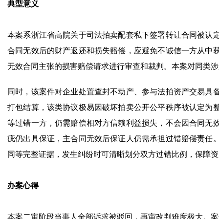
典型意义
本案系浙江省高院关于司法拍卖配套私下签署转让合同被认
合同无效后的财产返还和损失赔偿，应避免不诚信一方从中
无效合同主张的损害赔偿请求进行审查和裁判。本案对同类涉
同时，该案件对企业处置查封不动产、参与法拍资产交易具
打包结算，该类协议极易因破坏拍卖公开公平秩序被认定为
等过错一方，仍需赔偿相对方信赖利益损失，不会因合同无
疵仍出具保证，主合同无效后保证人仍需承担过错赔偿责任
同等完整证据，发生纠纷时可清晰划分双方过错比例，保障资
办案心得
本案二审阶段当事人全部诉求被驳回，再审改判难度极大。案