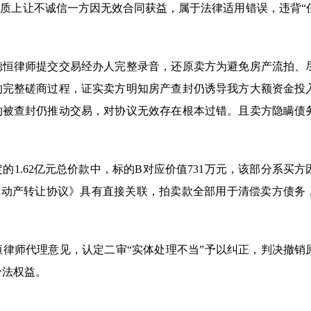
质上让不诚信一方因无效合同获益，属于法律适用错误，违背“
德恒律师提交交易经办人完整录音，还原卖方为避免房产流拍、
的完整磋商过程，证实卖方明知房产查封仍诱导我方大额资金投
的被查封仍推动交易，对协议无效存在根本过错。且卖方隐瞒债
1.62亿元总价款中，标的B对应价值731万元，该部分系买方
《不动产转让协议》具有直接关联，拍卖款全部用于清偿卖方债务
律师代理意见，认定二审“实体处理不当”予以纠正，判决撤销
合法权益。