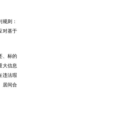
判规则：
应对基于
还、标的
重大信息
在违法瑕
、居间合