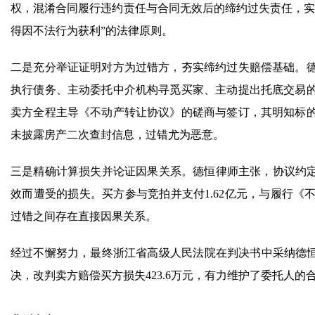
权，混淆合同履行违约责任与合同无效后的缔约过失责任，实
得因不法行为获利”的法律原则。
二是充分举证证明对方为过错方，夯实缔约过失赔偿基础。
执行债务、主动委托中介机构寻觅买家、主动提出托底交易
卖方全程主导《不动产转让协议》的磋商与签订，其明知标
未披露房产二次查封信息，过错尤为恶意。
三是精确计算损失并论证因果关系。德恒律师主张，协议约定的
效而遭受的损失。买方参与竞拍并支付1.62亿元，与履行
过错之间存在直接因果关系。
经过不懈努力，最终浙江省高级人民法院在判决书中采纳德恒
决，改判卖方赔偿买方损失423.6万元，有力维护了委托人的