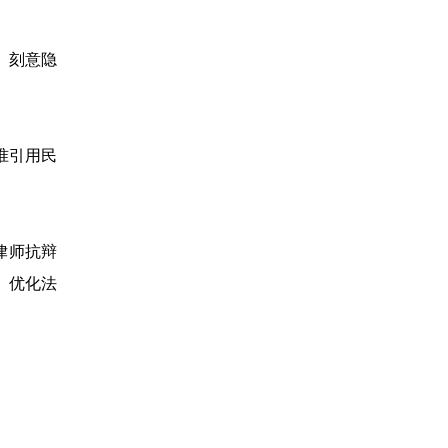
、刻意隐
准引用民
律师抗辩
、优化法