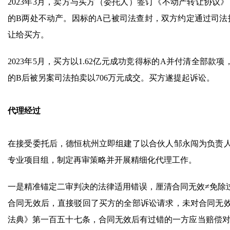
2023年3月，卖方与买方（委托人）签订《不动产转让协议》，
的B两处不动产。因标的A已被司法查封，双方约定通过司法
让给买方。
2023年5月，买方以1.62亿元成功竞得标的A并付清全部
的B后被另案司法拍卖以706万元成交。买方遂提起诉讼。
代理经过
在接受委托后，德恒杭州立即组建了以合伙人邹永闯为负责
专业项目组，制定再审策略并开展精细化代理工作。
一是精准锚定二审判决的法律适用错误，厘清合同无效≠免除
合同无效后，直接驳回了买方的全部诉讼请求，未对合同无
法典》第一百五十七条，合同无效后有过错的一方应当赔偿对方