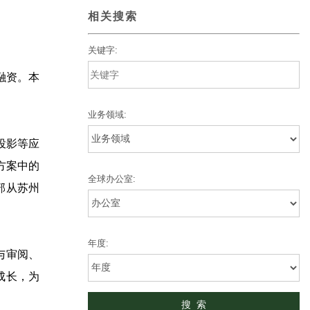
相关搜索
关键字:
融资。本
业务领域:
微投影等应
方案中的
全球办公室:
部从苏州
年度:
与审阅、
成长，为