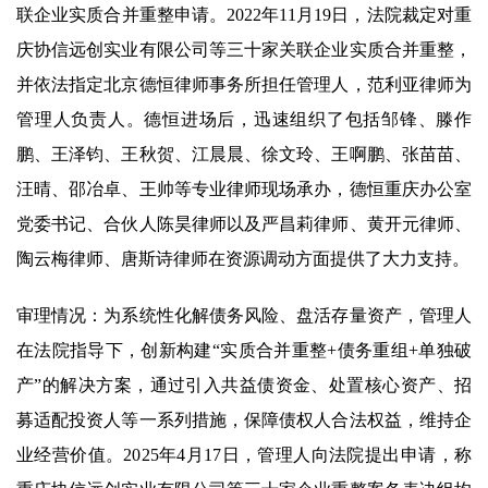
联企业实质合并重整申请。2022年11月19日，法院裁定对重
庆协信远创实业有限公司等三十家关联企业实质合并重整，
并依法指定北京德恒律师事务所担任管理人，范利亚律师为
管理人负责人。德恒进场后，迅速组织了包括邹锋、滕作
鹏、王泽钧、王秋贺、江晨晨、徐文玲、王啊鹏、张苗苗、
汪晴、邵冶卓、王帅等专业律师现场承办，德恒重庆办公室
党委书记、合伙人陈昊律师以及严昌莉律师、黄开元律师、
陶云梅律师、唐斯诗律师在资源调动方面提供了大力支持。
审理情况：为系统性化解债务风险、盘活存量资产，管理人
在法院指导下，创新构建“实质合并重整+债务重组+单独破
产”的解决方案，通过引入共益债资金、处置核心资产、招
募适配投资人等一系列措施，保障债权人合法权益，维持企
业经营价值。2025年4月17日，管理人向法院提出申请，称