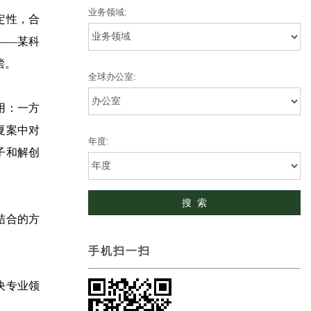
业务领域:
定性，合
——某科
偿。
全球办公室:
用：一方
夏案中对
年度:
子和解创
结合的方
手机扫一扫
决专业领