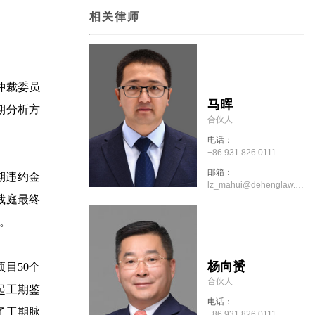
相关律师
仲裁委员
马晖
期分析方
合伙人
电话：
+86 931 826 0111
邮箱：
期违约金
lz_mahui@dehenglaw.com
裁庭最终
。
杨向赟
目50个
合伙人
起工期鉴
电话：
了工期脉
+86 931 826 0111