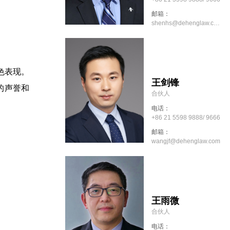
邮箱：
shenhs@dehenglaw.com
色表现。
王剑锋
的声誉和
合伙人
电话：
+86 21 5598 9888/ 9666
邮箱：
wangjf@dehenglaw.com
王雨微
合伙人
电话：