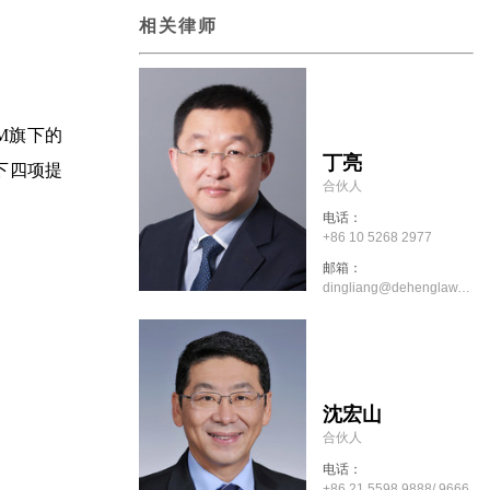
相关律师
LM旗下的
丁亮
下四项提
合伙人
电话：
+86 10 5268 2977
邮箱：
dingliang@dehenglaw.com
沈宏山
合伙人
电话：
+86 21 5598 9888/ 9666