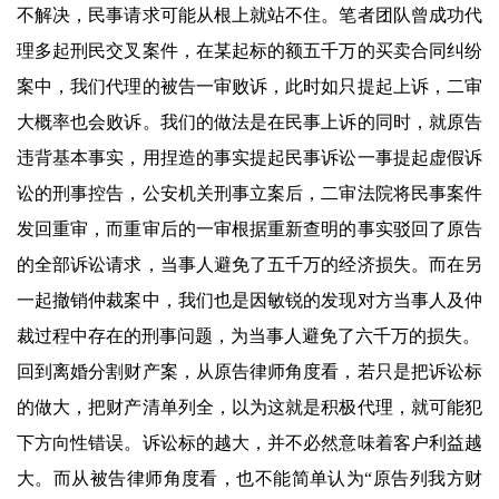
不解决，民事请求可能从根上就站不住。笔者团队曾成功代
理多起刑民交叉案件，在某起标的额五千万的买卖合同纠纷
案中，我们代理的被告一审败诉，此时如只提起上诉，二审
大概率也会败诉。我们的做法是在民事上诉的同时，就原告
违背基本事实，用捏造的事实提起民事诉讼一事提起虚假诉
讼的刑事控告，公安机关刑事立案后，二审法院将民事案件
发回重审，而重审后的一审根据重新查明的事实驳回了原告
的全部诉讼请求，当事人避免了五千万的经济损失。而在另
一起撤销仲裁案中，我们也是因敏锐的发现对方当事人及仲
裁过程中存在的刑事问题，为当事人避免了六千万的损失。
回到离婚分割财产案，从原告律师角度看，若只是把诉讼标
的做大，把财产清单列全，以为这就是积极代理，就可能犯
下方向性错误。诉讼标的越大，并不必然意味着客户利益越
大。而从被告律师角度看，也不能简单认为“原告列我方财