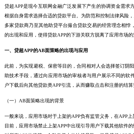
贷超APP是现今互联网金融广泛发展下产生的协调资金需求
根据自身需求选择合适的贷款平台。为防范和控制法律风险，应
多家贷款商乃至其他助贷平台撮合贷款交易的经营理念相悖，
的出现和应用，使得贷款APP的下游关联方脱离了应用市场
一、贷超APP的AB面策略的出现与应用
此前，为实现避税、保密等目的，合同相对人会选择签订阴阳
助技术手段，通过向应用市场的审核者与用户展示不同的软
户下载后向其他贷款类APP引流，从而赚取点击和注册的结算
（一）AB面策略出现的背景
一般来说，应用市场对于上架的APP负有监管义务，在APP
目前，应用市场禁止上架APP中出现引导用户下载其他软件