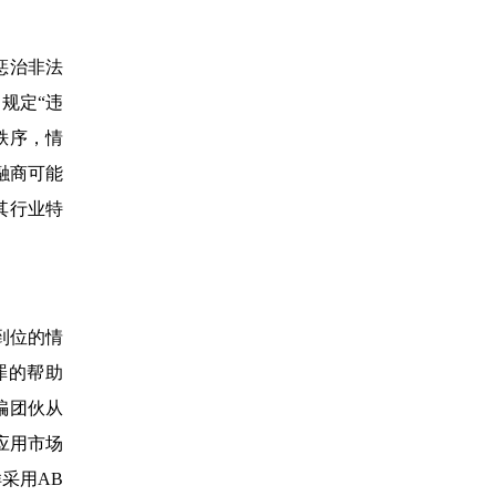
惩治非法
规定“违
秩序，情
融商可能
其行业特
到位的情
罪的帮助
骗团伙从
应用市场
采用AB