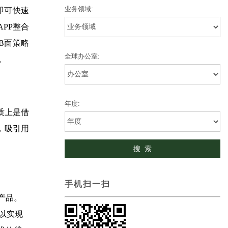
业务领域:
即可快速
PP整合
B面策略
全球办公室:
。
年度:
质上是借
，吸引用
手机扫一扫
产品。
以实现