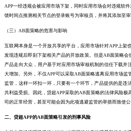
APP一经违规会被应用市场下架，同时应用市场会对违规软件
馈时间点推测相关节点的登录账号为审核员，并将其添加至审
（三）AB面策略的危害与影响
互联网本身是一个开放共享的平台，应用市场针对APP上架
发现违规后即刻下架相关产品的开放政策。但是AB面策略会
产品走向大众，用户基于对应用市场审核机制的信任下载并注
大增加。另外，不仅APP可以采取AB面策略逃离应用市场监管
监管，这样一环扣一环，只要有一个环节，产品提供的是违
共利益受损。因此，贷超APP采取的AB面策略的法律风险
司的正常经营，甚至可能会因为此项逃避监管的举措而致使公
二、贷超APP的AB面策略引发的刑事风险