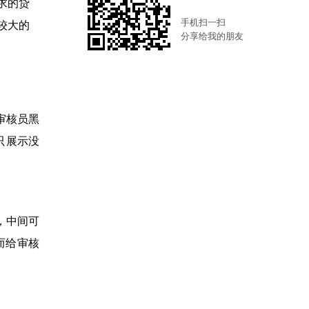
求的贷
手机扫一扫
较大的
分享给我的朋友
审核员黑
只展示没
，中间可
而给审核