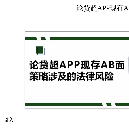
论贷超APP现存
引入：