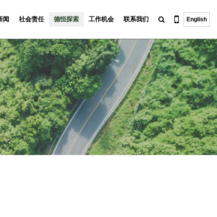
新闻
社会责任
德恒探索
工作机会
联系我们
English