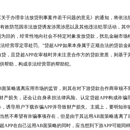
《关于办理非法放贷刑事案件若干问题的意见》的通知，将依法
有效防范因非法放贷诱发涉黑涉恶以及其他违法犯罪活动，其中
利为目的，经常性地向社会不特定对象发放贷款，扰乱金融市场
法经营罪定罪处罚。”贷超APP如果本身属于正规合法的贷款金
贷，且贷超APP在审核时并未注意合作方的贷款资质，则基于
供帮助，构成非法经营罪的帮助犯。
AB面策略逃离应用市场的监管，则其在对下游贷款合作商审核不
财产损失，还会让自身承担法律风险。认定贷超APP构成诈骗
，诱导用户下载诈骗APP并导致财产损失。主观上，要明知诈
台当然不希望有诈骗事项存在，但是由于其运用AB面策略逃离了
APP在自己运用AB面策略的同时，应当想到下游APP可能同样