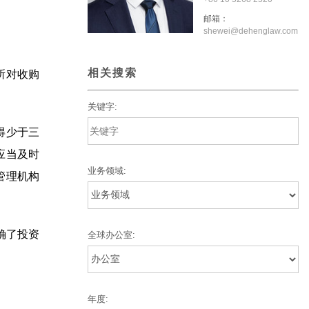
邮箱：
shewei@dehenglaw.com
相关搜索
所对收购
关键字:
得少于三
应当及时
业务领域:
管理机构
确了投资
全球办公室:
年度: