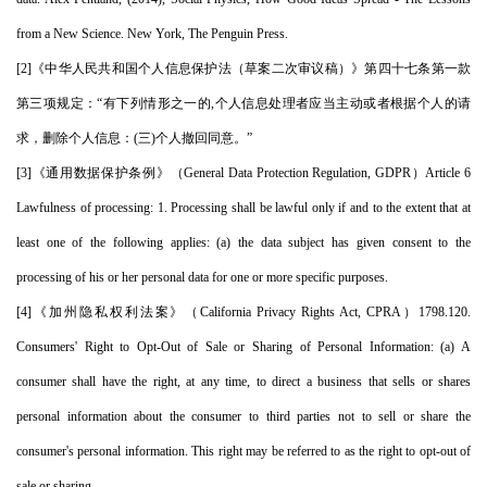
from a New Science. New York, The Penguin Press.
[2]《中华人民共和国个人信息保护法（草案二次审议稿）》第四十七条第一款
第三项规定：“有下列情形之一的,个人信息处理者应当主动或者根据个人的请
求，删除个人信息：(三)个人撤回同意。”
[3]《通用数据保护条例》（General Data Protection Regulation, GDPR）Article 6
Lawfulness of processing: 1. Processing shall be lawful only if and to the extent that at
least one of the following applies: (a) the data subject has given consent to the
processing of his or her personal data for one or more specific purposes.
[4]《加州隐私权利法案》（California Privacy Rights Act, CPRA）1798.120.
Consumers' Right to Opt-Out of Sale or Sharing of Personal Information: (a) A
consumer shall have the right, at any time, to direct a business that sells or shares
personal information about the consumer to third parties not to sell or share the
consumer's personal information. This right may be referred to as the right to opt-out of
sale or sharing.