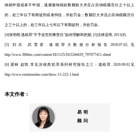
纳税申报或者不申报，逃避缴纳税款数额较大并且占应纳税额百分之十以上
的，处三年以下有期徒刑或者拘役，并处罚金；数额巨大并且占应纳税额百分
之三十以上的，处三年以上七年以下有期徒刑，并处罚金。
[4]张明楷.逃税罪“不予追究刑事责任”如何理解和把握, [J]法律适用, 2011(8).
[5] 刘兵 武雪君.逃税罪大数据分析报告.2018.07.02,
见
http://www.360doc.com/content/18/1125/10/2244419_797077411.shtml
[6] 梁林 赵凯.常见涉税类犯罪系列研究报告之三：逃税罪. 2020.09.02
见
http://www.eximiouslaw.com/show-11-222-1.html
本文作者：
易 明
顾 问