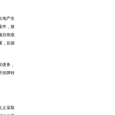
当地产生
案件，致
项目彻底
露，后据
权债务，
开挂牌转
名义采取