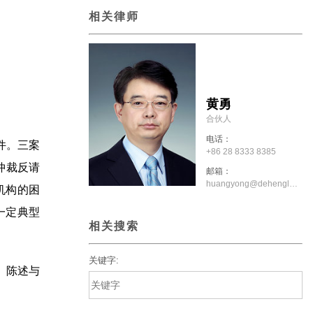
相关律师
黄勇
合伙人
电话：
件。三案
+86 28 8333 8385
仲裁反请
邮箱：
huangyong@dehenglaw.com
机构的困
一定典型
相关搜索
关键字:
、陈述与