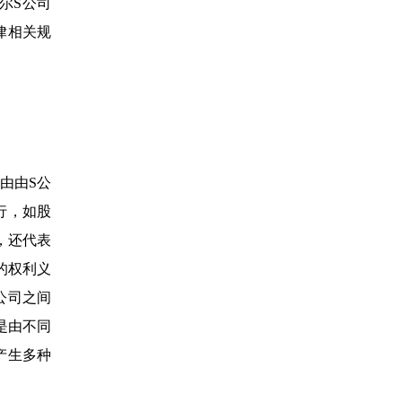
尔S公司
律相关规
。
由由S公
行，如股
，还代表
的权利义
公司之间
是由不同
产生多种