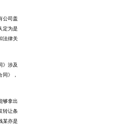
有公司盖
认定为是
和法律关
同》涉及
合同》，
能够拿出
权转让条
钱某亦是