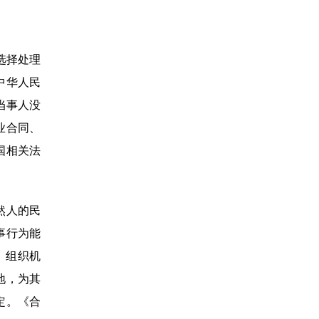
选择处理
中华人民
当事人没
业合同、
国相关法
然人的民
事行为能
、组织机
地，为其
定。《合