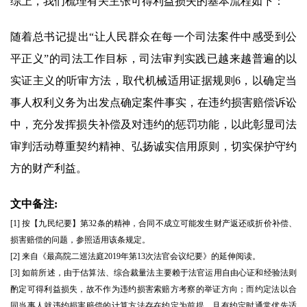
综上，我们梳理有关主张可得利益损失的基本流程如下：
随着总书记提出“让人民群众在每一个司法案件中感受到公
平正义”的司法工作目标，司法审判实践已越来越普遍的以
实证主义的听审方法，取代机械适用证据规则6，以确定当
事人权利义务为出发点确定案件事实，在违约损害赔偿诉讼
中，充分发挥损失补偿及对违约的惩罚功能，以此彰显司法
审判活动尊重契约精神、弘扬诚实信用原则，切实保护守约
方的财产利益。
文中备注:
[1] 按【九民纪要】第32条的精神，合同不成立可能发生财产返还或折价补偿、
损害赔偿的问题，参照适用该条规定。
[2] 来自《最高院二巡法庭2019年第13次法官会议纪要》的延伸阅读。
[3] 如前所述，由于估算法、综合裁量法主要赖于法官运用自由心证和经验法则
酌定可得利益损失，故不作为违约损害索赔方考察的举证方向；而约定法以合
同当事人就违约损害赔偿的计算方法存在约定为前提，且有约定时通常优先适