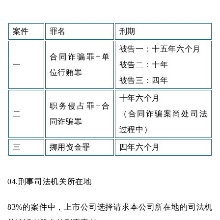
案件
罪名
刑期
被告一：十五年六个月
合同诈骗罪+单
一
被告二：十年
位行贿罪
被告三：四年
十年六个月
职务侵占罪+合
二
（合同诈骗案尚处司法
同诈骗罪
过程中）
三
挪用资金罪
四年六个月
04.
刑事司法机关所在地
83%的案件中，上市公司选择请求本公司所在地的司法机