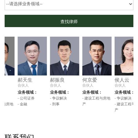
郝天生
郝振良
何京爱
侯人云
合伙人
合伙人
合伙人
合伙人
业务领域：
业务领域：
业务领域：
业务领域：
- 公司证券
- 争议解决
- 建设工程与房地
- 争议解决
房地
- 金融
- 刑事
产
- 建设工程与房地
产
pre
nex
联系我们