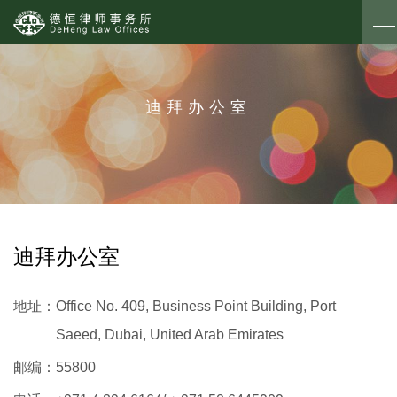
迪拜办公室
迪拜办公室
地址：
Office No. 409, Business Point Building, Port
Saeed, Dubai, United Arab Emirates
邮编：
55800