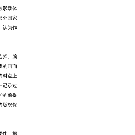
有形载体
部分国家
，认为作
选择、编
成的画面
的时点上
一记录过
护的前提
的版权保
要件。据