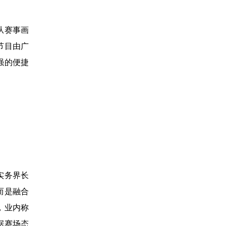
从赛事画
节目由广
强的便捷
实务界长
而是融合
，业内称
据赛场态