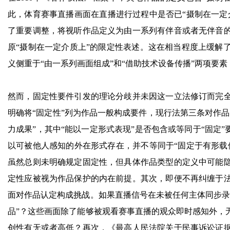
此，体育赛事直播画面在直播进行过程中是否已“摄制在一定介
了重要调整，将视听作品定义为由一系列有伴音或者无伴音
原“摄制在一定介质上”的限定性表述。这在相当程度上缓解
义侧重于“由一系列画面组成”和“借助技术设备传播”两项要素
然而，固定性要件引发的理论分歧并未因这一立法修订而完
明确将“固定性”列为作品一般构成要件，现行法第三条对作
力成果”，其中“能以一定形式表现”是否包含或等同于“固定
以可被他人感知的外在形式存在，并不等同于“固定于有形载
虽然总则未明确规定固定性，但具体作品类型的定义中可能
定性应被视为作品保护的内在前提。其次，即便不再纠缠于
面对作品认定构成挑战。如果直播信号在未被任何主体同步录
品”？这些画面除了能够被观看赛事直播的观众即时感知外，
创性有无或者高低？再次，《最高人民法院关于民事诉讼证