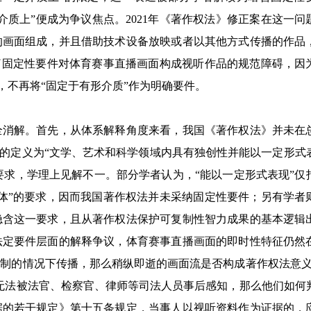
质上”便成为争议焦点。2021年《著作权法》修正案在这一问
的画面组成，并且借助技术设备放映或者以其他方式传播的作品
了固定性要件对体育赛事直播画面构成视听作品的规范障碍，因
，不再将“固定于有形介质”作为明确要件。
全消解。首先，从体系解释角度来看，我国《著作权法》并未在
品的定义为“文学、艺术和科学领域内具有独创性并能以一定形式
”要求，学理上见解不一。部分学者认为，“能以一定形式表现”仅
体”的要求，因而我国著作权法并未采纳固定性要件；另有学者
隐含这一要求，且从著作权法保护可复制性智力成果的基本逻辑
法定要件层面的解释争议，体育赛事直播画面的即时性特征仍然
制的情况下传播，那么稍纵即逝的画面流是否构成著作权法意义
无法被法官、检察官、律师等司法人员事后感知，那么他们如何
据的若干规定》第十五条规定，当事人以视听资料作为证据的，