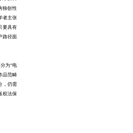
纳独创性
学者主张
只要具有
护路径面
分为“电
作品范畴
分，仍需
版权法保