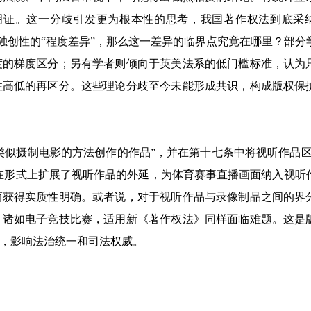
即为明证。这一分歧引发更为根本性的思考，我国著作权法到底采
于独创性的“程度差异”，那么这一差异的临界点究竟在哪里？部分
度的梯度区分；另有学者则倾向于英美法系的低门槛标准，认为
性高低的再区分。这些理论分歧至今未能形成共识，构成版权保
以类似摄制电影的方法创作的作品”，并在第十七条中将视听作品区
然在形式上扩展了视听作品的外延，为体育赛事直播画面纳入视听
而获得实质性明确。或者说，对于视听作品与录像制品之间的界
，诸如电子竞技比赛，适用新《著作权法》同样面临难题。这是
，影响法治统一和司法权威。