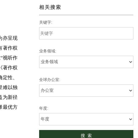
相关搜索
关键字:
为亦呈现
有著作权
业务领域:
“视听作
《著作权
确定性、
全球办公室:
径难以独
益为新径
择最优方
年度: