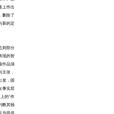
题上作出
，删除了
为新的定
总则部分
表现的智
指作品须
则主张，
出发，固
在事实层
上的“作
判断其独
应当提供