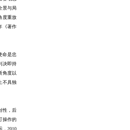
全景与局
角度重放
年《著作
使命是忠
判决即持
断角度以
上不具独
创性，后
可操作的
2010